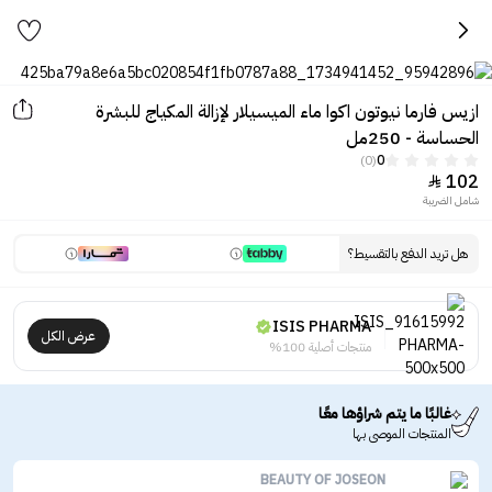
ازيس فارما نيوتون اكوا ماء الميسيلار لإزالة المكياج للبشرة
الحساسة - 250مل
(0)
0
102

شامل الضريبة
هل تريد الدفع بالتقسيط؟
ISIS PHARMA
عرض الكل
منتجات أصلية 100%
غالبًا ما يتم شراؤها معًا
المنتجات الموصى بها
BEAUTY OF JOSEON