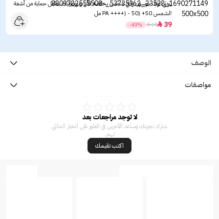
بيوتي اوف جوسون واقي شمس بخلاصة الأرز وبروبيوتيك بعامل حماية من أشعة
الشمس ‏50+ (PA ++++) - 50 مل
39

-43%

69
الوصف
مواصفات
لا توجد مراجعات بعد
شارك تجربتك وساعد الآخرين في العثور على الخيار المثالي
لهم.
اكتب تقيمك