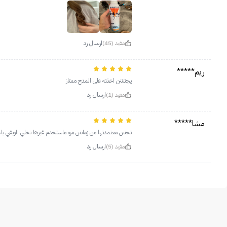
مفيد (45)
ارسال رد
ريم*****
يجننننن اخذته على المدح ممتاز
مفيد (1)
ارسال رد
مشا*****
تجننن معتمدتها من زماننن مره ماستخدم غيرها تخلي الويفي يا
مفيد (5)
ارسال رد