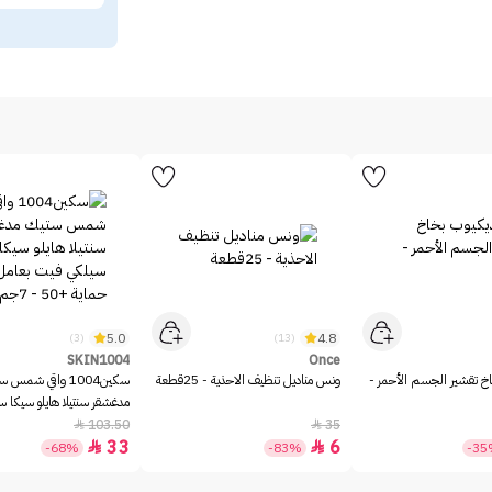
5.0
4.8
(3)
(13)
SKIN1004
Once
خ تقشير الجسم الأحمر -
ونس مناديل تنظيف الاحذية - 25قطعة
سكين1004 واقي شمس 
مدغشقر سنتيلا هايلو سيكا 
بعامل حماية +50 - 7جم
103.50
35


33
6


-68%
-83%
-3