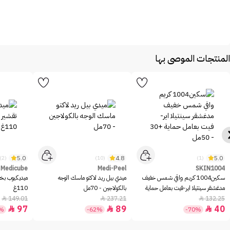
المنتجات الموصى بها
5.0
4.8
5.0
(2)
(10)
(1)
Medicube
Medi-Peel
SKIN1004
سكين1004 كريم واقي شمس خفيف
ميدي بيل ريد لاكتو ماسك الوجه
ميديكيوب بخا
مدغشقر سينتيلا اير-فيت بعامل حماية
بالكولاجين - 70مل
110غ
+30 - 50مل
149.01
237.21
132.25



97
89
40



5%
-62%
-70%