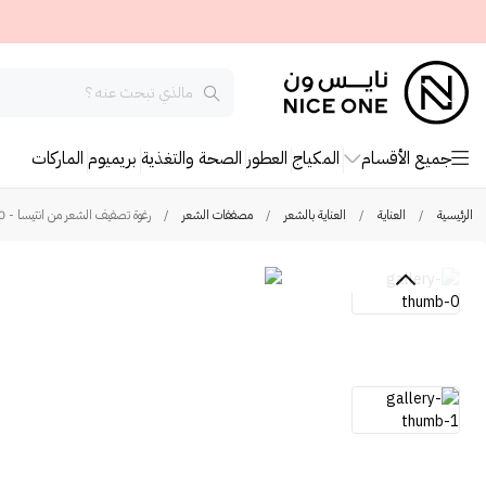
جميع الأقسام
المكياج
العطور
الصحة والتغذية
بريميوم
الماركات
الرئيسية
/
العناية
/
العناية بالشعر
/
مصففات الشعر
/
رغوة تصفيف الشعر من انتيسا - 300 مل