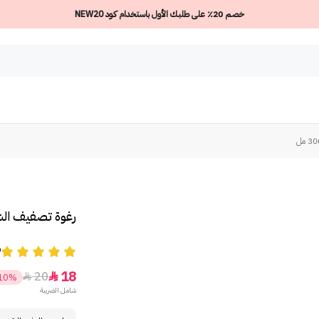
خصم 20٪ على طلبك الأول باستخدام كود NEW20
رغوة تصفيف الشعر م
9
18
20


10%
شامل الضريبة