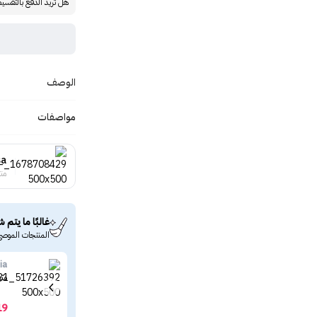
هل تريد الدفع بالتقسي
الوصف
مواصفات
sa
منت
غالبًا ما يتم ش
المنتجات الموصى
ia
مثب
19