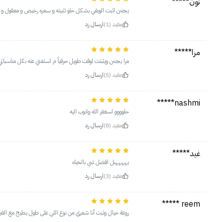
نون*****
يجننن اثبت الويفي بشكل حلو تثبيته و سعره رخيص و معقول و 
مفيد (1)
ارسال رد
مرا*****
مرا يجننن ويثبتت لوقت طويل حرفياً م استغني عنه بكل مناسباتي
مفيد (5)
ارسال رد
nashmi*****
حلوووو اسغفر الله وانوب اليه
مفيد (8)
ارسال رد
غيد*****
يههههبل افضل شي بالحياه
مفيد (3)
ارسال رد
reem *****
روعة خيال وثبت أنا شعري من نوع اللي على طول يطيح مع الفير