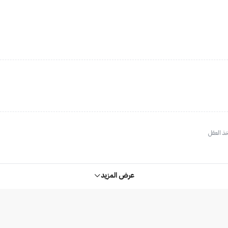
خذ العقل
عرض المزيد