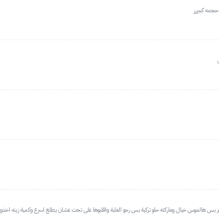
حجمه كبيررر
 بس هالموس خيال وماركته حلو تركية بس رجو العلبة واقلبوها على تحت عشان يطلع اسرع وكمية زينه اخذوه