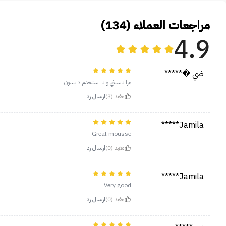
مراجعات العملاء (134)
4.9
ضي �*****
مرا ناسبني وانا استخدم دايسون
مفيد (3)
ارسال رد
Jamila*****
Great mousse
مفيد (0)
ارسال رد
Jamila*****
Very good
مفيد (0)
ارسال رد