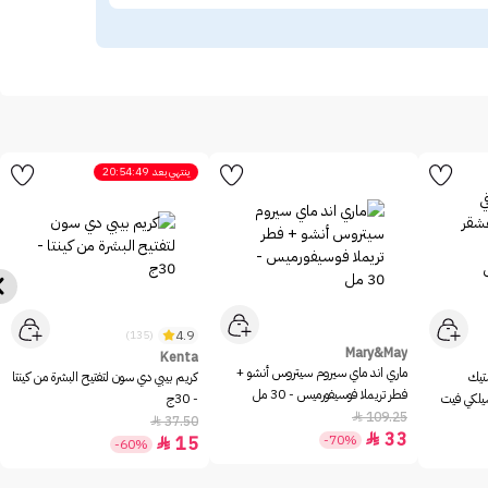
ينتهي بعد
20:54:49
4.9
(135)
Mary&May
Kenta
ماري اند ماي سيروم سيتروس أنشو +
ستيك
كريم بيبي دي سون لتفتيح البشرة من كينتا
فطر تريملا فوسيفورميس - 30 مل
سيلكي فيت
- 30ج
109.25

37.50

33

-70%
15

-60%