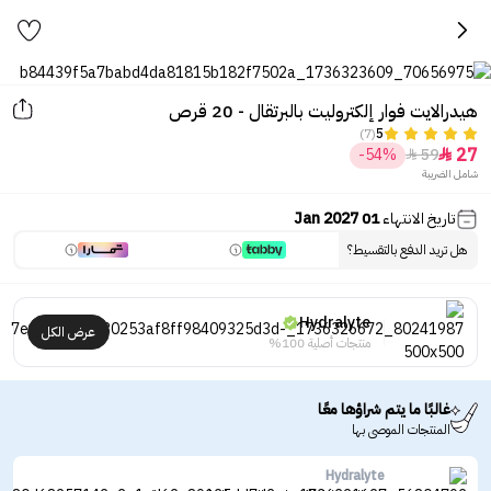
هيدرالايت فوار إلكتروليت بالبرتقال - 20 قرص
(7)
5
27
-54%
59


شامل الضريبة
تاريخ الانتهاء
01 Jan 2027
هل تريد الدفع بالتقسيط؟
Hydralyte
عرض الكل
منتجات أصلية 100%
غالبًا ما يتم شراؤها معًا
المنتجات الموصى بها
Hydralyte