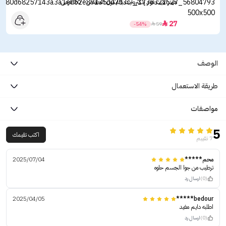
هيدرالايت فوار إلكتروليت بالليمون الحامض - 20 قرص
27

-54%

59
الوصف
طريقة الاستعمال
مواصفات
5
اكتب تقيمك
7 تقييم
محم*****
2025/07/04
ترطيب من جوا الجسم حلوه
(0)
ارسال رد
2025/04/05
bedour*****
اطلبه دايم مفيد
(0)
ارسال رد