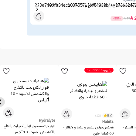
رلايت مسحوق فوار إلكتروليت بالتفاح والكشمش الاسود - 10 أكياس
ميبل
23

-55%

49
ينتهي بعد
12:01:27
5.0
(12)
Hydralyte
Habits
هيدرلايت مسحوق فوار إلكتروليت بالتفاح
ن السكر -
هابيتس بيوتين للشعر والبشرة والاظافر -
والكشمش الاسود - 10 أكياس
60 قطعة حلوى