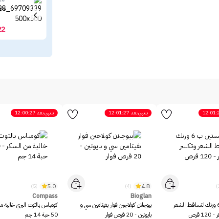
هيد
22
12:01:
ينتهي بعد
12:01:27
ينتهي بعد
12:00:27
5.0
4.8
(5)
(4)
Compass
Bioglan
سيستين ب 6 وزنك لتساقط الشعر
بيوجلان كولاجين فوار بفيتامين سي و
كومباس بالتوت البري خالية م
1 قرص
بايوتين - 20 قرص فوار
50 حبة 14 جم