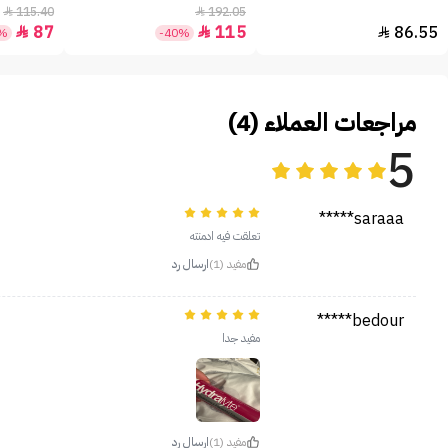
115.40
192.05


87
115
86.55



5%
-40%
مراجعات العملاء (4)
5
saraaa*****
تعلقت فيه ادمنته
مفيد (1)
ارسال رد
bedour*****
مفيد جدا
مفيد (1)
ارسال رد