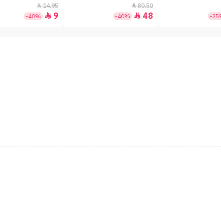
14.95
80.50


9
48


-40%
-40%
-2