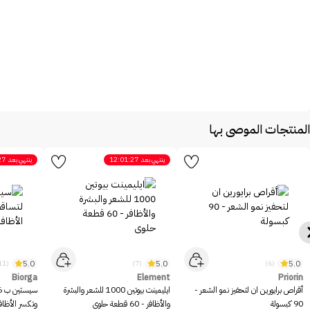
المنتجات الموصى بها
ينتهي بعد
12:01:27
ينتهي بعد
27
5.0
5.0
5.0
(11)
(7)
(6)
Biorga
Element
Priorin
أقراص برايورين ان لتحفيز نمو الشعر -
ايليمينت بيوتين 1000 للشعر والبشرة
90 كبسولة
والأظافر - 60 قطعة حلوى
وتكسر الأظافر - 20