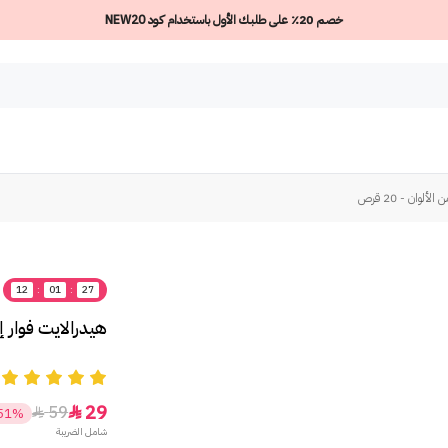
خصم 20٪ على طلبك الأول باستخدام كود NEW20
لوان - 20 قرص
12
:
01
:
27
هيدرالايت فوار إلك
5
29
59


51%
شامل الضريبة