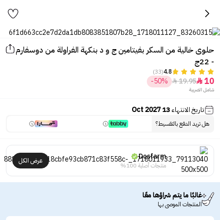
حلوى خالية من السكر بفيتامين ج و د بنكهة الفراولة من دوسفارم
- 22ج
(33)
4.8
10
-50%
19.95


شامل الضريبة
تاريخ الانتهاء
13 Oct 2027
هل تريد الدفع بالتقسيط؟
Dosfarm
عرض الكل
منتجات أصلية 100%
غالبًا ما يتم شراؤها معًا
المنتجات الموصى بها