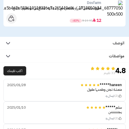
Dosfarm
حلوى خالية من السكر بفيتامين سي و د بنكهة النعناع من دوسفارم - 22ج
12

-40%

19.95
الوصف
مواصفات
4.8
اكتب تقيمك
33 تقييم
2025/01/28
haneen*****
منعشة تجنن وطعمها مقبول
(2)
ارسال رد
سلم*****
2025/01/10
يجنننننننننن
(2)
ارسال رد