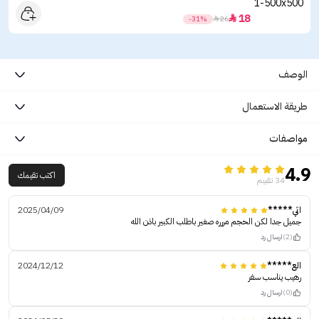
18

-31%

26
الوصف
طريقة الاستعمال
مواصفات
4.9
اكتب تقيمك
34 تقييم
اثي*****
2025/04/09
جميل جدا لكن الحجم مررره صغير باطلب الكبير باذن الله
(2)
ارسال رد
الع*****
2024/12/12
رهيب يناسب سفر
(0)
ارسال رد