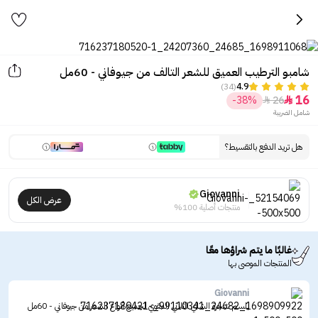
شامبو الترطيب العميق للشعر التالف من جيوفاني - 60مل
(34)
4.9
16
-38%
26


شامل الضريبة
هل تريد الدفع بالتقسيط؟
Giovanni
عرض الكل
منتجات أصلية 100%
غالبًا ما يتم شراؤها معًا
المنتجات الموصى بها
Giovanni
بلسم شجرة الشاي الثلاثي المقوي لجميع أنواع الشعر من جيوفاني - 60مل