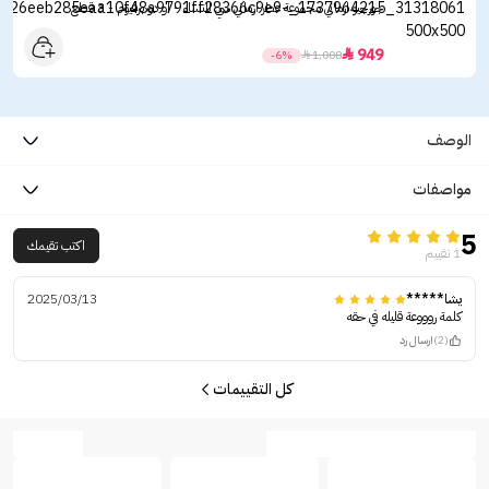
جورجيو ارماني مجموعة عطر ارماني سي للنساء - او دو برفيوم - 3 قطع
949

-6%

1,008
الوصف
مواصفات
5
اكتب تقيمك
1 تقييم
يشا*****
2025/03/13
كلمة روووعة قليله في حقه
(2)
ارسال رد
كل التقييمات