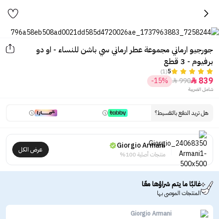
جورجيو ارماني مجموعة عطر ارماني سي باشن للنساء - او دو
برفيوم - 3 قطع
(1)
5
839
-15%
990


شامل الضريبة
هل تريد الدفع بالتقسيط؟
Giorgio Armani
عرض الكل
منتجات أصلية 100%
غالبًا ما يتم شراؤها معًا
المنتجات الموصى بها
Giorgio Armani