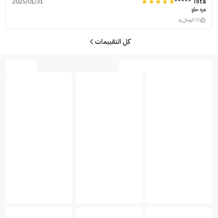
2025/01/31
Tota *****
مره حلو
(0)
ارسال رد
كل التقييمات