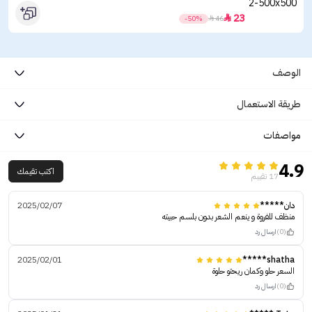
23

-50%

46
الوصف
طريقة الاستعمال
مواصفات
4.9
اكتب تقيمك
17 تقييم
دان*****
2025/02/07
منظف للفروة و ينعم الشعر بدون بلسم حبيته
(0)
ارسال رد
2025/02/01
shatha*****
السعر حلو وكمان ريحتو حلوة
(0)
ارسال رد