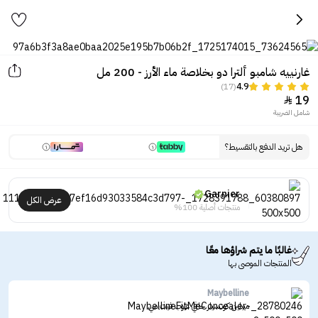
غارنييه شامبو ألترا دو بخلاصة ماء الأرز - 200 مل
(17)
4.9
19

شامل الضريبة
هل تريد الدفع بالتقسيط؟
Garnier
عرض الكل
منتجات أصلية 100%
غالبًا ما يتم شراؤها معًا
المنتجات الموصى بها
Maybelline
ميبلين كونسيلر خافي عيوب فيت مي