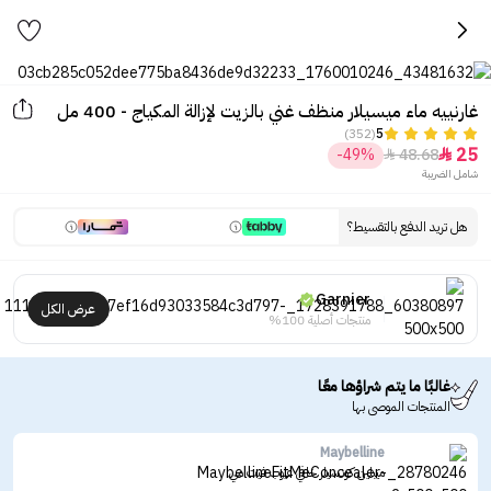
غارنييه ماء ميسيلار منظف غني بالزيت لإزالة المكياج - 400 مل
(352)
5
25
-49%
48.68


شامل الضريبة
هل تريد الدفع بالتقسيط؟
Garnier
عرض الكل
منتجات أصلية 100%
غالبًا ما يتم شراؤها معًا
المنتجات الموصى بها
Maybelline
ميبلين كونسيلر خافي عيوب فيت مي