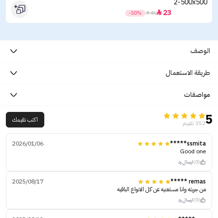
23

-50%

46
الوصف
طريقة الاستعمال
مواصفات
5
اكتب تقيمك
352 تقييم
2026/01/06
ssmita*****
Good one
(0)
ارسال رد
2025/08/17
remas *****
من جربته وانا مستغنيه عن كل الانواع الباقيه
(0)
ارسال رد