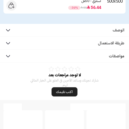
اسنتري - 50مل
56.44

-36%

88
الوصف
طريقة الاستعمال
مواصفات
لا توجد مراجعات بعد
شارك تجربتك وساعد الآخرين في العثور على الخيار المثالي
لهم.
اكتب تقيمك