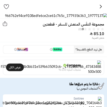
مجموعة النفَس المنعش للسفر - قطعتين
(0)
0
85.10

شامل الضريبة
هل تريد الدفع بالتقسيط؟
Compass
عرض الكل
منتجات أصلية 100%
غالبًا ما يتم شراؤها معًا
المنتجات الموصى بها
Isntree
واقي شمس جل مائي بحمض الهيالورونيك بعامل حماية من الشمس 50+ من