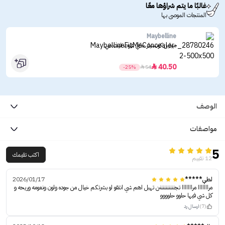
غالبًا ما يتم شراؤها معًا
المنتجات الموصى بها
Maybelline
ميبلين كونسيلر خافي عيوب فيت مي
40.50

-25%

54
الوصف
مواصفات
5
اكتب تقيمك
12 تقييم
لطي*****
2026/01/17
مرااااااا مرااااااا تجننننننننننن تهبل اهم شي انتقو لو بشرتكم خيال من جوده ولون ونعومه وريحه و
كل شي فيها حلوو حلوووو
(7)
ارسال رد