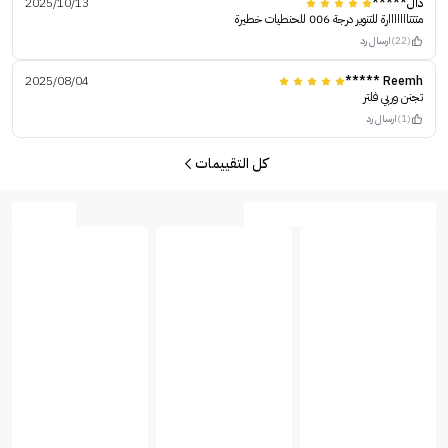
دال*****
2025/10/13
متتتااااااارة للتنوير درجة 006 للحنطيات خطيرة
(22)
ارسال رد
2025/08/04
Reemh *****
تجنن وربي فلتر
(1)
ارسال رد
كل التقييمات