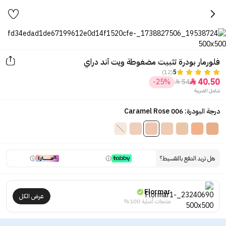
فلورمار بودرة تثبيت مضغوطة ويت آند دراي
(12)
5
40.50
-25%
54


شامل الضريبة
درجة البودرة: 006 Caramel Rose
هل تريد الدفع بالتقسيط؟
Flormar
عرض الكل
منتجات أصلية 100%