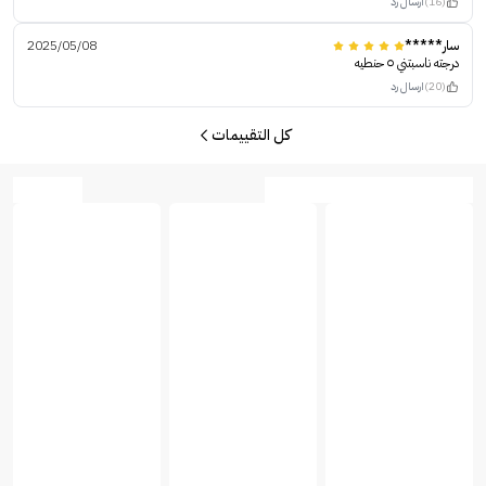
(16)
ارسال رد
سار*****
2025/05/08
درجته ناسبتني ٥ حنطيه
(20)
ارسال رد
كل التقييمات