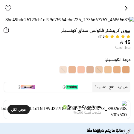
بيوتي كرييشنز فلاولس ستاي كونسيلر
(5)
5
45

شامل الضريبة
درجة الكونسيلر:
هل تريد الدفع بالتقسيط؟
Beauty Creations
عرض الكل
منتجات أصلية 100%
غالبًا ما يتم شراؤها معًا