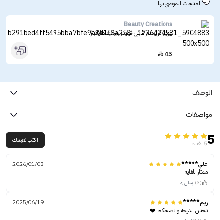
المنتجات الموصى بها
Beauty Creations
بيوتي كرييشنز فاينل فينيش بيكيد هايلايتر
45

الوصف
مواصفات
5
اكتب تقيمك
5 تقييم
علي*****
2026/01/03
ممتاز للغايه
(3)
ارسال رد
ريم*****
2025/06/19
تجننن الدرجه وانصحكم ❤️