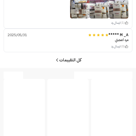
(1)
ارسال رد
2025/05/31
M _A *****
مره اعجبني
(0)
ارسال رد
كل التقييمات