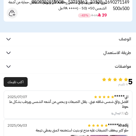
بيوتي اوف جوسون واقي شمس بخلاصة الأرز وبروبيوتيك بعامل حماية من أشعة
الشمس ‏50+ (PA ++++) - 50 مل
39

-43%

69
الوصف
طريقة الاستعمال
مواصفات
5
اكتب تقيمك
6 تقييم
الي*****
2025/07/07
افضل واقي شمس شافته عيني ، يقلل التصبغات و يحمي من أشعه الشمس ويرطب بشكل مل
حوظ
(1)
ارسال رد
2025/06/03
khadij*****
حلو كثير بيخفف التصبغات عليه مدح تو بديت استخدمه اتمنى يعطي نتيجة