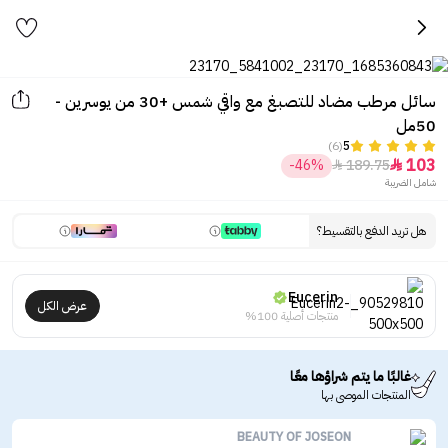
سائل مرطب مضاد للتصبغ مع واقي شمس +30 من يوسرين -
50مل
(6)
5
103
-46%
189.75


شامل الضريبة
هل تريد الدفع بالتقسيط؟
Eucerin
عرض الكل
منتجات أصلية 100%
غالبًا ما يتم شراؤها معًا
المنتجات الموصى بها
BEAUTY OF JOSEON