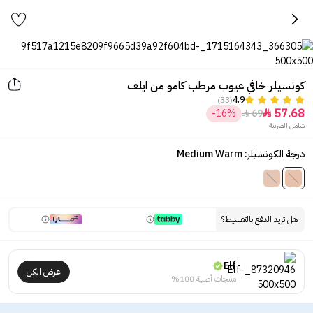
كونسيلر خافي عيوب مرطب كامو من ايلف
(33)
4.9
57.68
-16%
69


شامل الضريبة
درجة الكونسيلر: Medium Warm
هل تريد الدفع بالتقسيط؟
Elf
عرض الكل
منتجات أصلية 100%