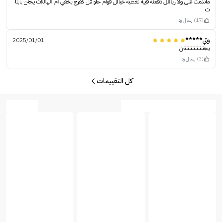
ماندمت على ولا رياللل دفعته فييه تغطيه خيالل قوام حلو فل كفرج يخفي ام الهاللات يجنن يابنا
ت
(17)
ارسال رد
وتي*****
2025/01/01
يجننننننننننننننن
(3)
ارسال رد
كل التقييمات