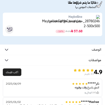
غالبًا ما يتم شراؤها معًا
المنتجات الموصى بها
Maybelline
ميبلين كونسيلر خافي عيوب فيت مي
57.68

-16%

69
الوصف
مواصفات
4.9
اكتب تقيمك
33 تقييم
ذكر*****
2025/04/09
اتمنى باسرع وقت يوفرونه
(64)
ارسال رد
2025/01/02
Mashae*****