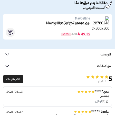
غالبًا ما يتم شراؤها معًا
المنتجات الموصى بها
Maybelline
ميبلين كونسيلر خافي عيوب فيت مي
49.32

-16%

59
الوصف
مواصفات
5
اكتب تقيمك
15 تقييم
مدى*****
2025/04/13
يجنننننن
(2)
ارسال رد
2025/03/27
Linda *****