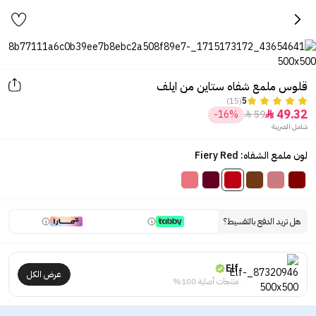
قلوس ملمع شفاه ستاين من ايلف
(15)
5
49.32
-16%
59


شامل الضريبة
لون ملمع الشفاه: Fiery Red
هل تريد الدفع بالتقسيط؟
Elf
عرض الكل
منتجات أصلية 100%