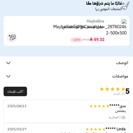
غالبًا ما يتم شراؤها معًا
المنتجات الموصى بها
Maybelline
ميبلين كونسيلر خافي عيوب فيت مي
49.32

-16%

59
الوصف
مواصفات
5
اكتب تقيمك
15 تقييم
مدى*****
2025/04/13
يجنننننن
(2)
ارسال رد
2025/03/27
Linda *****