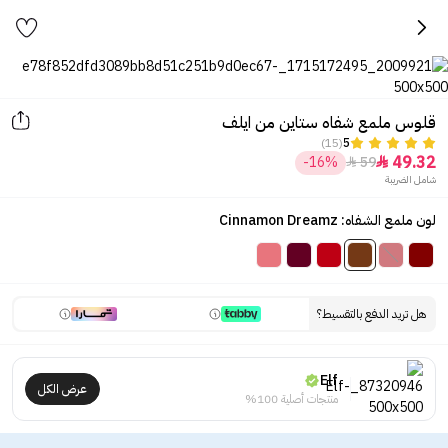
قلوس ملمع شفاه ستاين من ايلف
(15)
5
49.32
-16%
59


شامل الضريبة
لون ملمع الشفاه: Cinnamon Dreamz
هل تريد الدفع بالتقسيط؟
Elf
عرض الكل
منتجات أصلية 100%