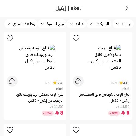
ekel | إيكيل
ترتيب
الماركات
عناية
نوع البشرة
وظيفة المنتج
5.0
4.8
(34)
(69)
ekel
ekel
قناع الوجه بالكولاجين فائق الترطيب من
قناع الوجه بحمض الهيالورونيك فائق
إيكيل - 25مل
الترطيب من إيكيل - 25مل
11.50
11.50


8
8


-30%
-30%