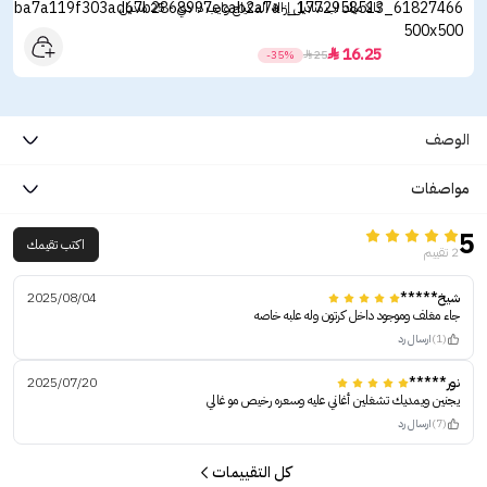
كالا ميك اب مناديل إزالة المكياج وايب ذا دي - 25 منديل
16.25

-35%

25
الوصف
مواصفات
5
اكتب تقيمك
2 تقييم
شيخ*****
2025/08/04
جاء مغلف وموجود داخل كرتون وله علبه خاصه
(1)
ارسال رد
نور*****
2025/07/20
يجنين ويمديك تشغلين أغاني عليه وسعره رخيص مو غالي
(7)
ارسال رد
كل التقييمات