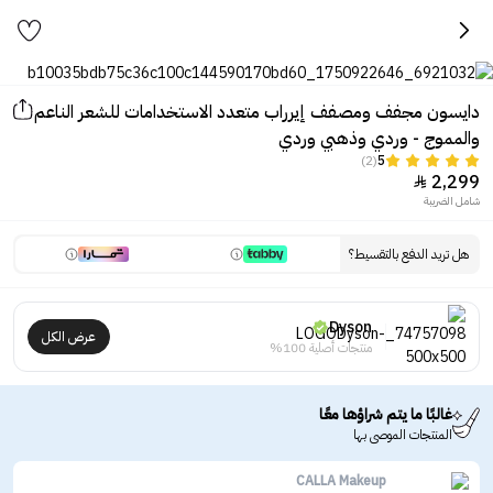
دايسون مجفف ومصفف إيرراب متعدد الاستخدامات للشعر الناعم
والمموج - وردي وذهبي وردي
(2)
5
2,299

شامل الضريبة
هل تريد الدفع بالتقسيط؟
Dyson
عرض الكل
منتجات أصلية 100%
غالبًا ما يتم شراؤها معًا
المنتجات الموصى بها
CALLA Makeup