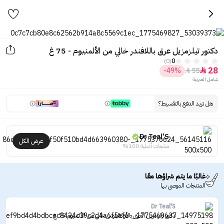
دكتور تيلزمزيل عرق باللافندر خالي من الألمنيوم - 75 غ
(0)
0
28
-49%
55


شامل الضريبة
هل تريد الدفع بالتقسيط؟
Dr Teal'S
عرض الكل
منتجات أصلية 100%
غالبًا ما يتم شراؤها معًا
المنتجات الموصى بها
Dr Teal'S
دكتور تيلز مزيل العرق بالأوكالبتوس خالي من الألمنيوم 75 غ