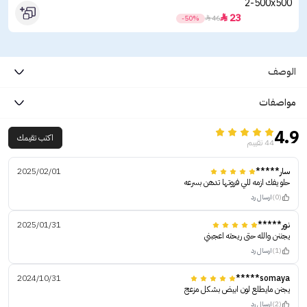
23

-50%

46
الوصف
مواصفات
4.9
اكتب تقيمك
44 تقييم
سار*****
2025/02/01
حلو يفك ازمه للي فروتها تدهن بسرعه
(0)
ارسال رد
نور*****
2025/01/31
يجننن والله حتى ريحته اعجبني
(1)
ارسال رد
2024/10/31
somaya*****
يجنن مايطلع لون ابيض بشكل مزعج
(2)
ارسال رد