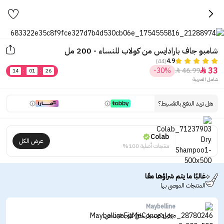
شامبو جاف بارادايس من كولاب للنساء - 200 مل
(44)
4.9
33
-30%
46.99


14
:
01
:
26
شامل الضريبة
هل تريد الدفع بالتقسيط؟
Colab
عرض الكل
منتجات أصلية 100%
غالبًا ما يتم شراؤها معًا
المنتجات الموصى بها
Maybelline
ميبلين كونسيلر خافي عيوب فيت مي