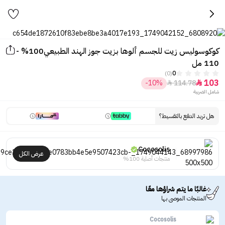
كوكوسوليس زيت للجسم ألوها بزيت جوز الهند الطبيعي100% -
110 مل
(0)
0
103
-10%
114.78


شامل الضريبة
هل تريد الدفع بالتقسيط؟
Cocosolis
عرض الكل
منتجات أصلية 100%
غالبًا ما يتم شراؤها معًا
المنتجات الموصى بها
Cocosolis