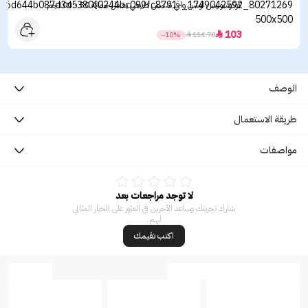
كوكوسوليس لوشن واقي شمس طبيعي بعامل حماية 50 - 100جم
103

-10%

114.78
الوصف
طريقة الاستعمال
مواصفات
لا توجد مراجعات بعد
شارك تجربتك وساعد الآخرين في العثور على الخيار المثالي
لهم.
اكتب تقيمك