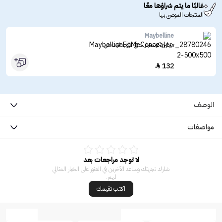
غالبًا ما يتم شراؤها معًا
المنتجات الموصى بها
Maybelline
ميبلين كونسيلر خافي عيوب فيت مي
132

الوصف
مواصفات
لا توجد مراجعات بعد
شارك تجربتك وساعد الآخرين في العثور على الخيار المثالي
لهم.
اكتب تقيمك