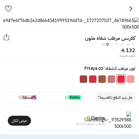
كلارنس مرطب شفاه ملون
(0)
0
132

شامل الضريبة
لون مرطب الشفاه: 02 Pitaya
هل تريد الدفع بالتقسيط؟
Clarins
عرض الكل
منتجات أصلية 100%