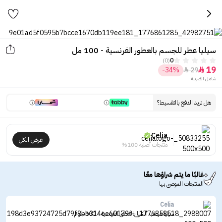
سيليا عطر للجسم بالعطور الفرنسية - 100 مل
(0)
0
19
-34%
29


شامل الضريبة
هل تريد الدفع بالتقسيط؟
Celia
عرض الكل
منتجات أصلية 100%
غالبًا ما يتم شراؤها معًا
المنتجات الموصى بها
Celia
سيليا مرطب الشيا بالعطور الفرنسية - 300 جرام