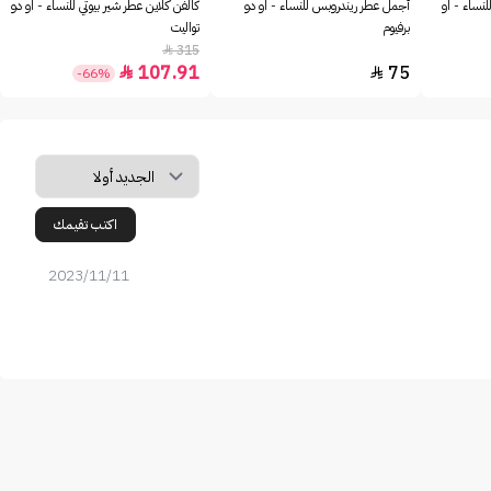
للنساء - او
أجمل عطر ريندروبس للنساء - او دو
كالفن كلاين عطر شير بيوتي للنساء - او دو
برفيوم
تواليت
315

107.91
75


-66%
اكتب تقيمك
2023/11/11