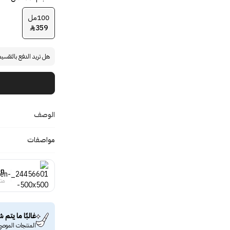
100مل
359

هل تريد الدفع بالتقسي
الوصف
مواصفات
en
منت
غالبًا ما يتم ش
المنتجات الموصى