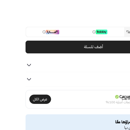
ط؟
أضف للسلة
Carv
عرض الكل
جات أصلية 100%
راؤها معًا
 بها