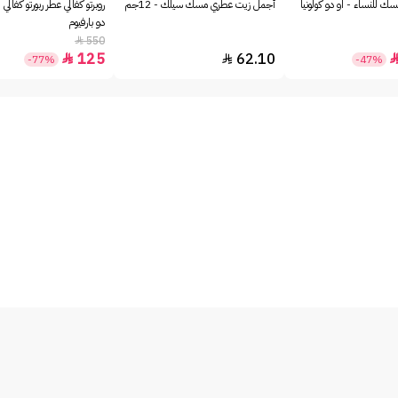
ك للنساء - او دو كولونيا
أجمل زيت عطري مسك سيلك - 12جم
روبرتو كفالي عطر ربورتو كفالي 
دو بارفيوم
550

125
62.10


-77%
-47%