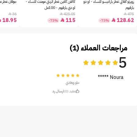
روبرتو كفالي عطر باراديسو للنساء - او دو
كالفن كلاين عطر اترنتي مومنت للنساء -
جوفان عطر مس
بارفيوم
او دي بارفيوم - 100مل
36
425.05
475



18.95
115
128.62



-73%
-73%
مراجعات العملاء (1)
5
Noura *****
حلو وهادي
مفيد (0)
ارسال رد