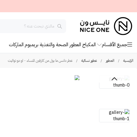
جميع الأقسام
المكياج
العطور
الصحة والتغذية
بريميوم
الماركات
الرئيسية
/
العطور
/
عطور نسائية
/
عطر دانس ما بول من كارفين للنساء - او دو تواليت