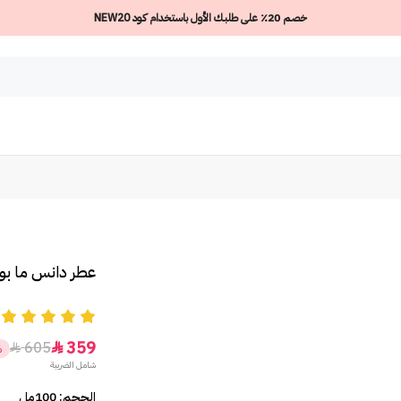
خصم 20٪ على طلبك الأول باستخدام كود NEW20
عطر دانس ما بول
5
359
605


%
شامل الضريبة
الحجم: 100مل