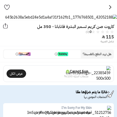
كاروت صن كريم تسمير البشرة فانابانا - 350 مل
(0)
0
115

شامل الضريبة
هل تريد الدفع بالتقسيط؟
Carrot Sun
عرض الكل
منتجات أصلية 100%
غالبًا ما يتم شراؤها معًا
المنتجات الموصى بها
I'm Sorry For My Skin
أمبولة العسل من ايم سوري فور ماي سكن - 30 مل