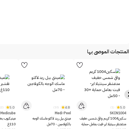
المنتجات الموصى بها
5.0
4.8
5.0
(2)
(10)
(1)
Medicube
Medi-Peel
SKIN1004
سكين1004 كريم واقي شمس خفيف
ميدي بيل ريد لاكتو ماسك الوجه
ميديكيوب بخا
مدغشقر سينتيلا اير-فيت بعامل حماية
بالكولاجين - 70مل
110غ