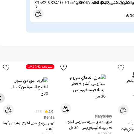
وت صن زيت تسمير البشرة فانا بانا - 200 مل
ريمي
.53
1

ينتهي بعد
19:29:42
4.9
(135)
Mary&May
Kenta
ماري اند ماي سيروم سيتروس أنشو +
ستيك
كريم بيبي دي سون لتفتيح البشرة من كينتا
فطر تريملا فوسيفورميس - 30 مل
سيلكي فيت
- 30ج
