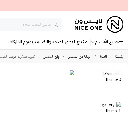
جميع الأقسام
المكياج
العطور
الصحة والتغذية
بريميوم
الماركات
الرئيسية
/
العناية
/
الوقاية من الشمس
/
واقي الشمس
/
كاروت صنكريم مرطب للجسم بعامل