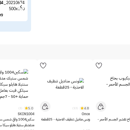
كار
09
5.0
4.8
(3)
(13)
SKIN1004
Once
خ تقشير الجسم الأحمر -
ونس مناديل تنظيف الاحذية - 25قطعة
سكين1004 واقي شمس 
مدغشقر سنتيلا هايلو سيكا 