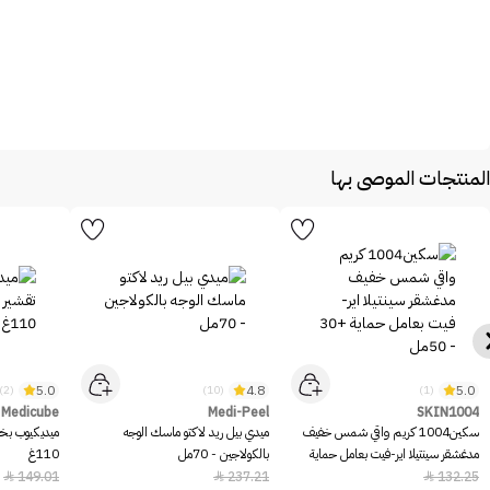
المنتجات الموصى بها
5.0
4.8
5.0
(2)
(10)
(1)
Medicube
Medi-Peel
SKIN1004
سكين1004 كريم واقي شمس خفيف
ميدي بيل ريد لاكتو ماسك الوجه
ميديكيوب بخا
مدغشقر سينتيلا اير-فيت بعامل حماية
بالكولاجين - 70مل
110غ
+30 - 50مل
149.01
237.21
132.25


