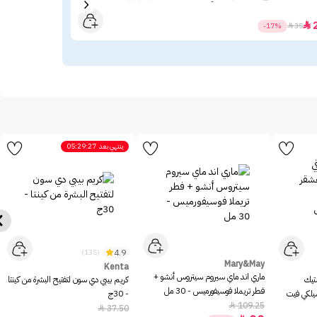
19

-17%

35
ينتهي بعد
05:29:27
4.9
(135)
Mary&May
Kenta
ماري اند ماي سيروم سيتروس أنشو +
ستيك
كريم بيبي دي سون لتفتيح البشرة من كينتا
فطر تريملا فوسيفورميس - 30 مل
سيلكي فيت
- 30ج
109.25

37.50
