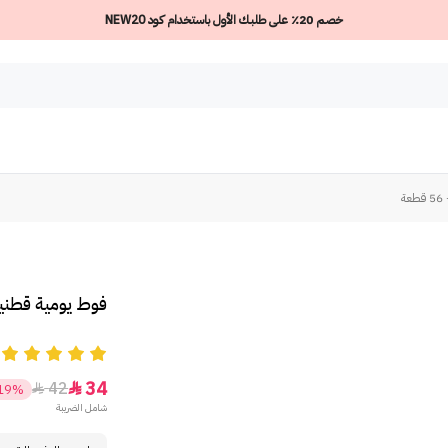
خصم 20٪ على طلبك الأول باستخدام كود NEW20
ة
فوط يومية قطنية غي
5
34
42


19%
شامل الضريبة