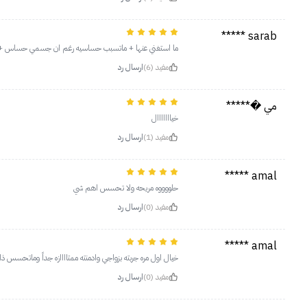
sarab *****
ما استغني عنها + ماتسبب حساسيه رغم ان جسمي حساس + ر
مفيد (6)
ارسال رد
مي �*****
خيااااااال
مفيد (1)
ارسال رد
amal *****
حلووووه مريحه ولا تحسس اهم شي
مفيد (0)
ارسال رد
amal *****
خيال اول مره جربته بزواجي وادمنته ممتاااازه جداً وماتحسس ذ
مفيد (0)
ارسال رد