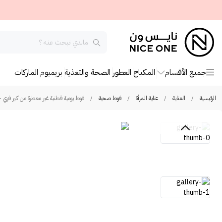
جميع الأقسام
المكياج
العطور
الصحة والتغذية
بريميوم
الماركات
الرئيسية
/
العناية
/
عناية المرأة
/
فوط صحية
/
فوط يومية قطنية غير معطرة من كير فري - 56 قطع