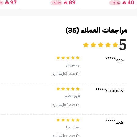
97
89
40



5%
-62%
-70%
مراجعات العملاء (35)
5
جود*****
جمميييللل
مفيد (2)
ارسال رد
soumay*****
فوق التقييم
مفيد (0)
ارسال رد
فاط*****
جميل جدا
مفيد (1)
ارسال رد