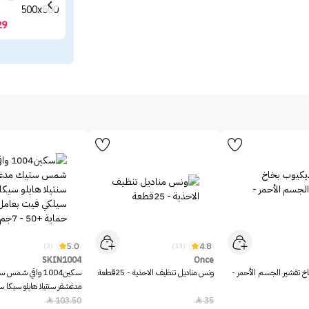
29
5.0
4.8
(3)
(13)
SKIN1004
Once
خ تقشير الجسم الأحمر -
ونس مناديل تنظيف الاحذية - 25قطعة
سكين1004 واقي شمس 
مدغشقر سنتيلا هايلو سيكا 
بعامل حماية +50 - 7جم
103.50
35

