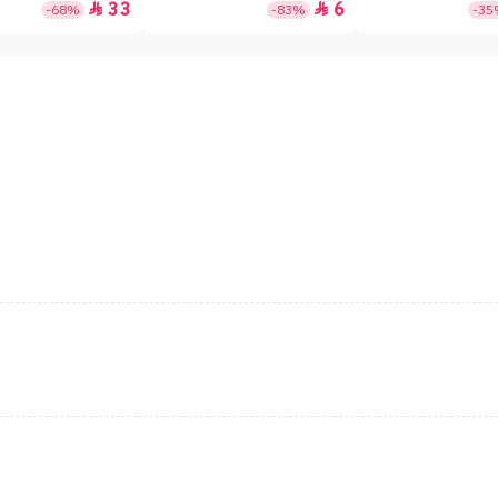
33
6


-68%
-83%
-3