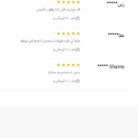
رين*****
قد جربتهم قبل كذا يوفون بالغرض
مفيد (0)
ارسال رد
عفا*****
طبعا لي فتره طويله استخدمها انصح فيها وبقوه
مفيد (1)
ارسال رد
Shams *****
سنين استخدمهم ممتازة
مفيد (1)
ارسال رد