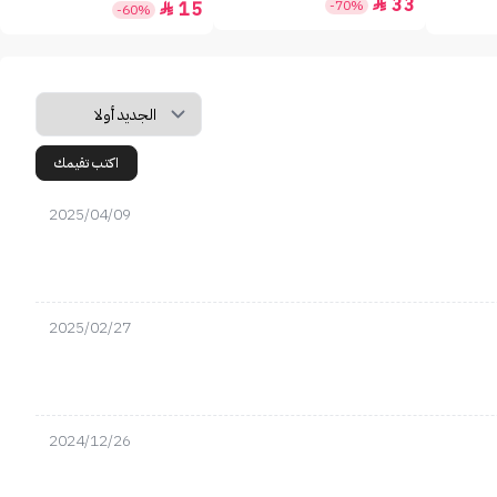
33

-70%
15

-60%
اكتب تقيمك
2025/04/09
2025/02/27
2024/12/26