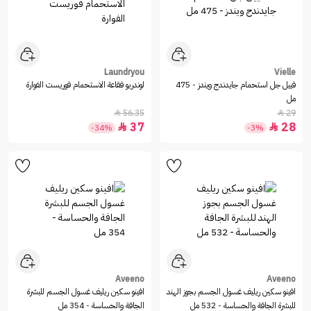
Laundryou
Vielle
فييل جل استحمام جايدندج ويندز - 475
لوندريو فقاعة الاستحمام فوريست الفوارة
مل
56.35
29


37
28


-34%
-3%
Aveeno
Aveeno
افينو سكين ريليف غسول الجسم بجوز الهند
افينو سكين ريليف غسول الجسم للبشرة
للبشرة الجافة والحساسة - 532 مل
الجافة والحساسة - 354 مل