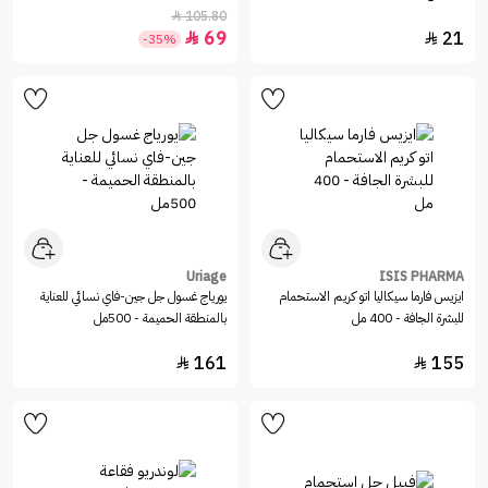
105.80

69
21


-35%
Uriage
ISIS PHARMA
ايزيس فارما سيكاليا اتو كريم الاستحمام
يورياج غسول جل جين-فاي نسائي للعناية
للبشرة الجافة - 400 مل
بالمنطقة الحميمة - 500مل
161
155

