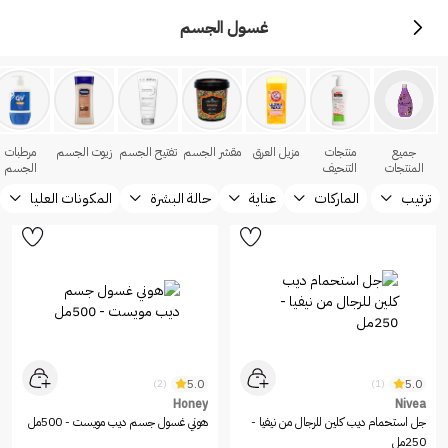
غسول الجسم
جميع
منتجات
مزيل العرق
مقشر الجسم
تفتيح الجسم
زيوت الجسم
مرطبات
المنتجات
التنحيف
الجسم
ترتيب
الماركات
عناية
حالة البشرة
المكونات العليا
5.0
5.0
(2)
(1)
Honey
Nivea
جل استحمام ديب كلين للرجال من نيفيا -
هوني غسول جسم ديب مويست - 500مل
250مل