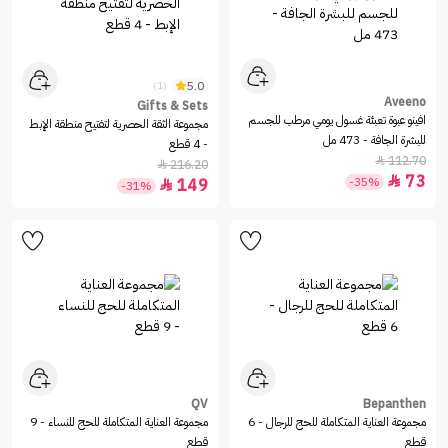
5.0
(1)
Aveeno
Gifts & Sets
افينو عبوة تعبئة غسول يومي مرطب للجسم
مجموعة الثقة الحصرية لتفتيح منطقة الإبط
للبشرة الجافة - 473 مل
- 4 قطع
112.70

216.20

73

-35%
149

-31%
QV
Bepanthen
مجموعة العناية المتكاملة للحج للرجال - 6
مجموعة العناية المتكاملة للحج للنساء - 9
قطع
قطع