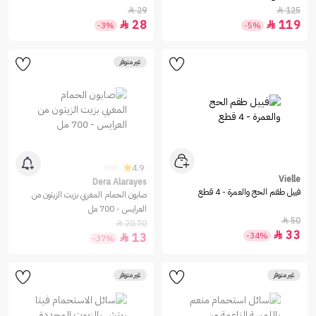
29
125


28
119


-3%
-5%
غير متوفر
4.9
(90)
Vielle
Dera Alarayes
فييل طقم الحج والعمرة - 4 قطع
صابون الحمام المغربي بزيت الزيتون من
العرايس - 700 مل
50

20.70

33

-34%
13

-37%
غير متوفر
غير متوفر