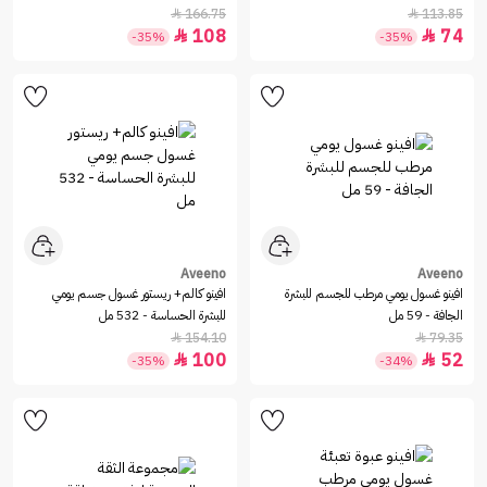
166.75
113.85


108
74


-35%
-35%
Aveeno
Aveeno
افينو غسول يومي مرطب للجسم للبشرة
افينو كالم+ ريستور غسول جسم يومي
الجافة - 59 مل
للبشرة الحساسة - 532 مل
154.10
79.35


100
52


-35%
-34%