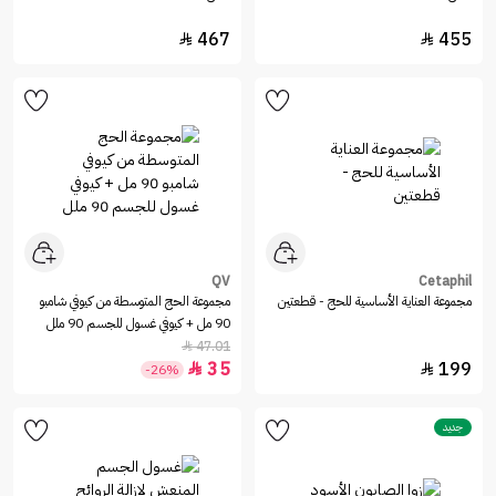
467
455


QV
Cetaphil
مجموعة العناية الأساسية للحج - قطعتين
مجموعة الحج المتوسطة من كيوفي شامبو
90 مل + كيوفي غسول للجسم 90 ملل
47.01

35
199


-26%
جديد