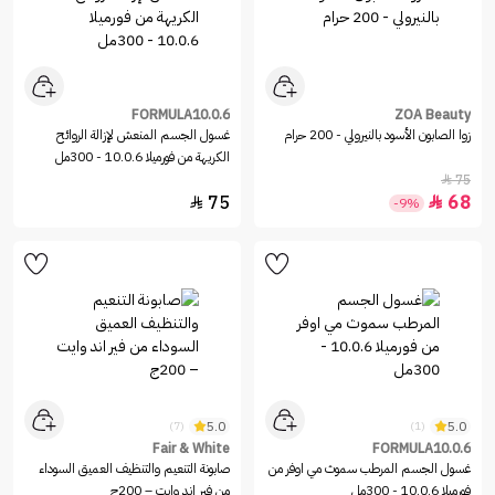
FORMULA10.0.6
ZOA Beauty
زوا الصابون الأسود بالنيرولي - 200 حرام
غسول الجسم المنعش لإزالة الروائح
الكريهة من فورميلا 10.0.6 - 300مل
75

75
68


-9%
5.0
5.0
(7)
(1)
Fair & White
FORMULA10.0.6
غسول الجسم المرطب سموث مي اوفر من
صابونة التنعيم والتنظيف العميق السوداء
فورميلا 10.0.6 - 300مل
من فير اند وايت – 200ج