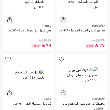
Honey
Pura D'or
بيورا دور غسول الجسم المنشّط - 473 مل
هوني غسول زيتي للعناية بالبشرة - 180مل
113.85
120.75


74
78


-35%
-35%
Vielle
Davidoff
دافيدوف كول ووتر غسول استحمام للرجال
فييل جل استحمام بالعنبر - 475مل
- 150مل