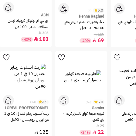
5.0
(7)
ACM
Henna Raghad
اى سي ام نوفوفان كرونيك لوشن
اء طبيعي نقي
حناء رغد زيت للشعر طبيعي نقي
لتساقط الشعر - 100 مل
100% - 150مل
305

115

183

-40%
69

-40%
4.9
5.0
(14)
(60)
LOREAL PROFESSIONNEL
Garnier
يترك على
غارنييه صبغة كولور ناتشرلز كريم -
زيت أبسلوت ريباير ليف إن 10 في 1
مل
بني غامق
من لوريال بروفيشنال - 90مل
29

125
22


-24%