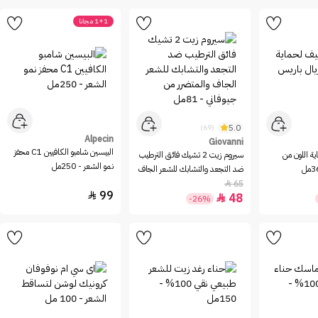
1+1 مجانا
5.0
(69)
Alpecin
Giovanni
البيسين شامبو الكافيين C1 محفز
ة اللون من
سيروم زيت 2 تشيك فائق الترطيب
نمو الشعر - 250مل
ضد التجعد والتشابك للشعر الجاف
والمتضرر من جيوفاني - 81مل
65

99

48

-26%