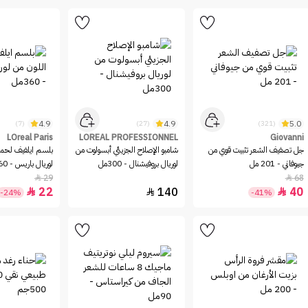
4.9
4.9
5.0
(7)
(27)
(321)
LOreal Paris
LOREAL PROFESSIONNEL
Giovanni
جل تصفيف الشعر تثبيت قوي من
شامبو الإصلاح الجزيئي أبسولوت من
بلسم ايلفيف لحماي
جيوفاني - 201 مل
لوريال بروفيشنال - 300مل
لوريال باريس - 360مل
29
68


22
140
40



-24%
-41%