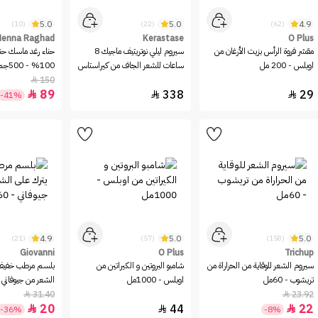
5.0
5.0
4.9
(10)
(22)
(62)
Henna Raghad
Kerastase
O Plus
مقشر فروة الرأس بزيت الأرغان من
سيروم ليلي نوتريتيف ماجيك 8
حناء رغد ماسك حن
اوبلس - 200 مل
ساعات للشعر الجاف من كيراستاس
100% - 500جم
- 90مل
150

89
338
29



-41%
4.9
5.0
5.0
(21)
(57)
(158)
Giovanni
O Plus
Trichup
سيروم الشعر للوقاية من الحراراة من
شامبو البروتين و الكيراتين من
بلسم مرطب خفيف 
تريشوب - 60مل
اوبلس - 1000مل
الشعر من جيوفاني - 60
31.40
23.92


20
44
22



-36%
-8%