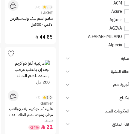
ACM
5.0
(44)
Acure
LAKME
شامبو الشعر تينكيا وايت سيلفر من
Agadir
لاكمي - 300مل
AGIVA
44.85
AlFAPARF MILANO

Alpecin
Amos
عناية
Arencia
Argan Package
حالة البشرة
AUSSIE
أجهزة شعر
Avalon Organics
Aveeno
مكياج
5.0
(1)
Balea
Garnier
غارنييه ألترا دو كريم ليف إن بالعنب
المكونات العليا
Bepanthen
مرطب ومجدد للشعر الجاف - 200
Bigen
مل
29

فئة المنتج
22

-24%
Biolage