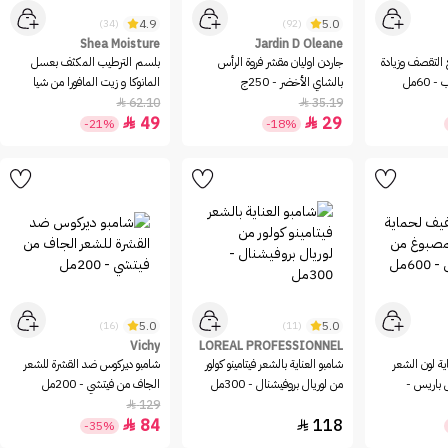
4.9
5.0
(34)
(92)
Shea Moisture
Jardin D Oleane
التقصف وزيادة
جاردن اوليان مقشر فروة الرأس
بلسم الترطيب المكثف بعسل
60مل
بالشاي الأخضر - 250ج
المانوكا و زيت المافورا من شيا
مويستشر - 384مل
62.10
35.19


49
29


-21%
-18%
5.0
5.0
(16)
(11)
Vichy
LOREAL PROFESSIONNEL
ية لون الشعر
شامبو العناية بالشعر فيتامينو كولور
شامبو ديركوس ضد القشرة للشعر
 باريس -
من لوريال بروفيشنال - 300مل
الجاف من فيتشي - 200مل
129

84
118


-35%