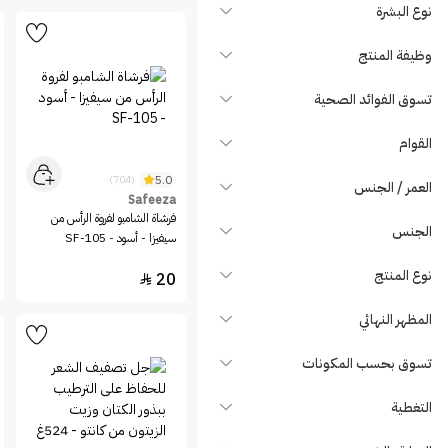
Biorga
نوع البشرة
Biovene
وظيفة المنتج
Black
bodyblendz
تسوق الفوائد الصحية
Camille Rose
القوام
Cantu
Capixy
5.0
(704)
العمر / الجنس
Safeeza
Casa
فرشاة الشامبو لفروة الرأس من
الجنس
Celia
سيفيزا - أسود - SF-105
Clairol
نوع المنتج
20

COCO &amp; CO
Cococare
المظهر النهائي
Cocosolis
تسوق بحسب المكونات
Colab
Color Wow
التغطية
Dera Alarayes