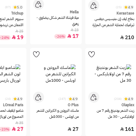
5.0
4.9
(87)
(25)
Mella
Trichup
Kerastase
ميلا فرشاة الشعر شكل بيضاوي -
بخاخ ليف إن جنيسيس ديفنس
سيروم الشعر لمنع 
زهري
ثيراميك لحماية الشعر من الحرارة
اللمعان من تريشوب - 
23

من كيراستاس - 150مل
25

17

-26%
19
210


-24%
4.9
4.9
4.9
(24)
(247)
(204)
LOreal Paris
O Plus
Olaplex
زيت الشعر بوندينغ رقم 7 من
ماسك البروتين و الكيراتين للشعر
شامبو ايلفيف لحما
اولابليكس - 30 مل
من اوبلس - 1000مل
المصبوغ من لوريال
600مل
35

27
27
161



-23%