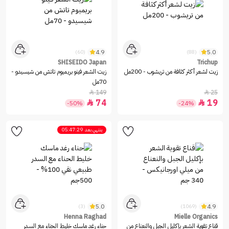
4.9
5.0
(60)
(88)
SHISEIDO Japan
Trichup
زيت لشعر أكثر كثافة من تريشوب - 200مل
زيت الشعر فينو بريميوم تاتش من شيسيدو -
70مل
149
25


74
19


-50%
-24%
ينتهي بعد
05:47:29
5.0
4.9
(3)
(1069)
Henna Raghad
Mielle Organics
قناع تقوية الشعر بإكليل الجبل والنعناع من
حناء رغد ماسك خليط الحناء مع السدر