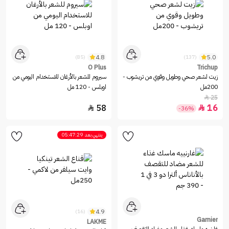
4.8
5.0
(85)
(137)
O Plus
Trichup
زيت لشعر صحي وطويل وقوي من تريشوب -
سيروم للشعر بالأرغان للاستخدام اليومي من
200مل
اوبلس - 120 مل
25

58
16


-36%
ينتهي بعد
05:47:29
4.9
(16)
Garnier
LAKME