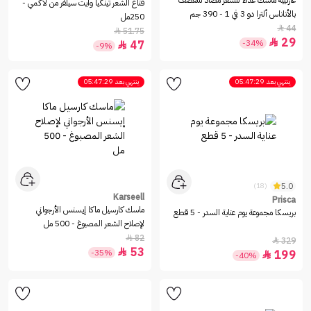
غارنييه ماسك غذاء للشعر مضاد للتقصف
قناع الشعر تينكيا وايت سيلفر من لاكمي -
بالأناناس ألترا دو 3 في 1 - 390 جم
250مل
44

51.75

29

-34%
47

-9%
ينتهي بعد
05:47:29
ينتهي بعد
05:47:29
5.0
(18)
Karseell
Prisca
ماسك كارسيل ماكا إيسنس الأرجواني
بريسكا مجموعة يوم عناية السدر - 5 قطع
لإصلاح الشعر المصبوغ - 500 مل
82

329

53

-35%
199

-40%