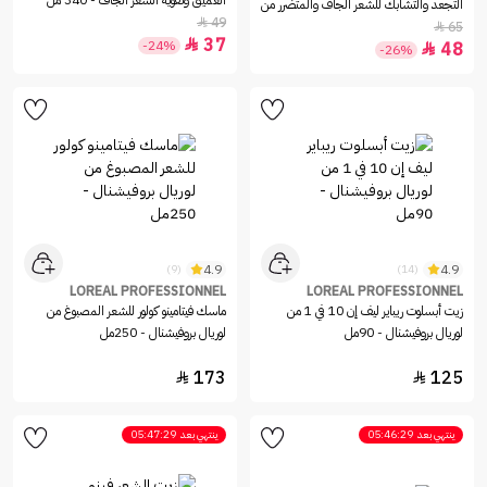
العميق وتقوية الشعر الجاف - 340 مل
التجعد والتشابك للشعر الجاف والمتضرر من
49

جيوفاني - 81مل
65

37

-24%
48

-26%
4.9
4.9
(9)
(14)
LOREAL PROFESSIONNEL
LOREAL PROFESSIONNEL
زيت أبسلوت ريباير ليف إن 10 في 1 من
ماسك فيتامينو كولور للشعر المصبوغ من
لوريال بروفيشنال - 90مل
لوريال بروفيشنال - 250مل
173
125


ينتهي بعد
05:46:29
ينتهي بعد
05:47:29