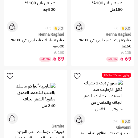
5.0
5.0
(10)
(7)
Henna Raghad
Henna Raghad
حناء رغد زيت للشعر طبيعي نقي 100% -
حناء رغد ماسك حناء طبيعي نقي 100% -
150مل
500جم
150
115


89
69


-41%
-40%
ينتهي بعد
05:47:29
5.0
(69)
Garnier
Giovanni
غارنييه ألترا دو ماسك بالعنب للتجديد
سيروم زيت 2 تشيك فائق الترطيب ضد