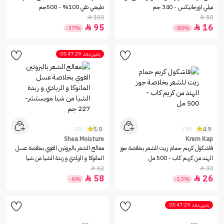
ميلي اورجانيكس - 340 جم
طبيعي نقي 100% - 500جم
150
80


95
16


-37%
-80%
ينتهي بعد
05:47:29
5.0
4.9
(32)
(18)
Shea Moisture
Krem Kap
فاشكول كريم حمام زيت للشعر بخلاصة جوز
معالج الشعر بالبروتين القوي بخلاصة عسل
الهند من كريم كاب - 500 مل
المانوكا و الزبادي و زبدة الشيا من شيا
مويستشر- 227 جم
62
30


58
26


-6%
-13%
ينتهي بعد
05:47:29