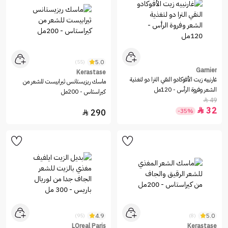
5.0
(55)
Garnier
Kerastase
غارنييه زيت الأفوكادو النقي الترا دو لتغذية
ماسك ريزيستانس ثيرابيست للشعر من
الشعر وفروة الرأس - 120مل
كيراستاس - 200مل
49

32

-35%
290

4.9
5.0
(95)
(8)
LOreal Paris
Kerastase