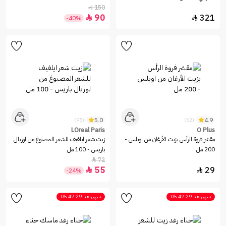
150

90
321


-40%
5.0
4.9
(95)
(62)
LOreal Paris
O Plus
مقشر فروة الرأس بزيت الأرغان من اوبلس -
زيت شعر ايلفيف للشعر المصبوغ من لوريال
200 مل
باريس - 100 مل
72

55
29


-24%
ينتهي بعد
05:47:29
ينتهي بعد
05:47:29