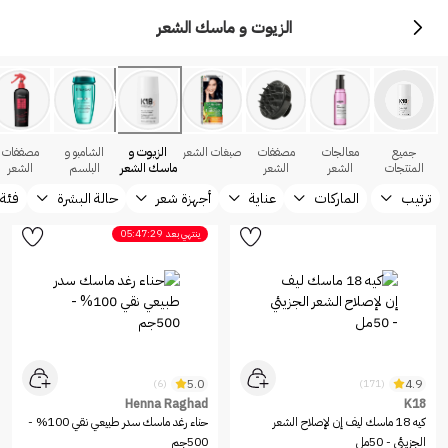
الزيوت و ماسك الشعر
جميع
معالجات
مصففات
صبغات الشعر
الزيوت و
الشامبو و
مصففات
المنتجات
الشعر
الشعر
ماسك الشعر
البلسم
الشعر
ترتيب
الماركات
عناية
أجهزة شعر
حالة البشرة
فئة 
ينتهي بعد
05:47:29
5.0
4.9
(6)
(171)
Henna Raghad
K18
كيه 18 ماسك ليف إن لإصلاح الشعر
حناء رغد ماسك سدر طبيعي نقي 100% -
الجزيئي - 50مل
500جم