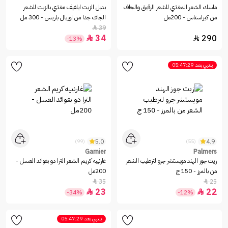
ماسك الشعر المغذي للشعر الرقيق والجاف
بديل الزيت ايلفيف مغذي بالزيت للشعر
من كيراستاس - 200مل
الجاف جدا من لوريال باريس - 300 مل
39

34
290


-13%
ينتهي بعد
05:47:29
5.0
4.9
(99)
(55)
Garnier
Palmers
زيت جوز الهند مويستشر جرو لترطيب الشعر
غارنييه كريم الشعر الترا دو بفوائد العسل -
من بالمرز - 150 ج
200مل
35
25


23
22


-34%
-12%
ينتهي بعد
05:47:29