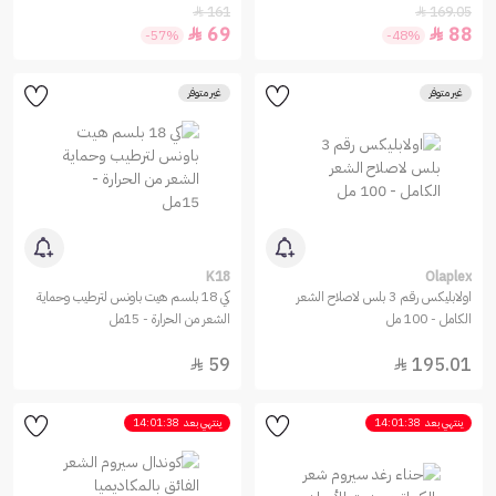
161
169.05


69
88


-57%
-48%
غير متوفر
غير متوفر
K18
Olaplex
اولابليكس رقم 3 بلس لاصلاح الشعر
كي 18 بلسم هيت باونس لترطيب وحماية
الكامل - 100 مل
الشعر من الحرارة - 15مل
59
195.01


ينتهي بعد
14:01:38
ينتهي بعد
14:01:38