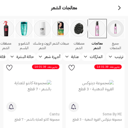
معالجات الشعر
جميع
معالجات
مصففات
صبغات الشعر
الزيوت و ماسك
الشامبو و
مصففات
المنتجات
الشعر
الشعر
الشعر
البلسم
الشعر
ترتيب
الماركات
عناية
أجهزة شعر
حالة البشرة
فئة 
ينتهي بعد
14:01:38
ينتهي بعد
14:01:38
Cantu
Some By MI
مجموعة ديتوكس الفروة الدهنية - 3 قطع
مجموعة كانتو للعناية بالشعر - 7 قطع