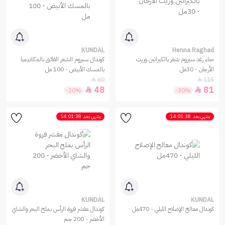
KUNDAL
Henna Raghad
حناء رغد سيروم شعر بالكيراتين وزيت
كوندال سيروم الشعر الفائق بالمكاديميا
الأرجان - 30مل
بالمسك الأبيض - 100 مل
60
115


48
81


-20%
-30%
ينتهي بعد
14:01:38
ينتهي بعد
14:01:38
KUNDAL
KUNDAL
كوندال معالج الإصلاح الليلي - 470مل
كوندال مقشر فروة الرأس بملح البحر والشاي
الأخضر - 200 جم