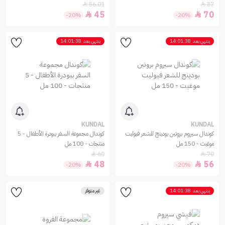
56.01
87


45
70


-20%
-20%
ينتهي بعد
14:01:38
ينتهي بعد
14:01:38
KUNDAL
KUNDAL
كوندال سيروم بروتين بودينج للشعر فيوليت
كوندال مجموعة السفر ببودرة الأطفال - 5
موغيت - 150 مل
منتجات - 100 مل
60
70


48
56


-20%
-20%
ينتهي بعد
14:01:38
غير متوفر