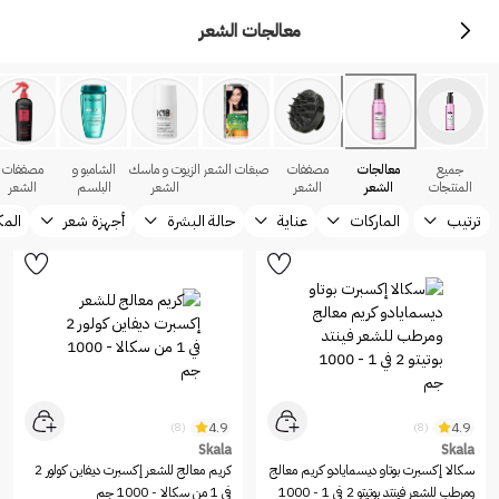
معالجات الشعر
جميع
معالجات
مصففات
صبغات الشعر
الزيوت و ماسك
الشامبو و
مصففات
المنتجات
الشعر
الشعر
الشعر
البلسم
الشعر
ترتيب
الماركات
عناية
حالة البشرة
أجهزة شعر
المك
4.9
4.9
(8)
(8)
Skala
Skala
سكالا إكسبرت بوتاو ديسمايادو كريم معالج
كريم معالج للشعر إكسبرت ديفاين كولور 2
ومرطب للشعر فينتد بوتيتو 2 في 1 - 1000
في 1 من سكالا - 1000 جم