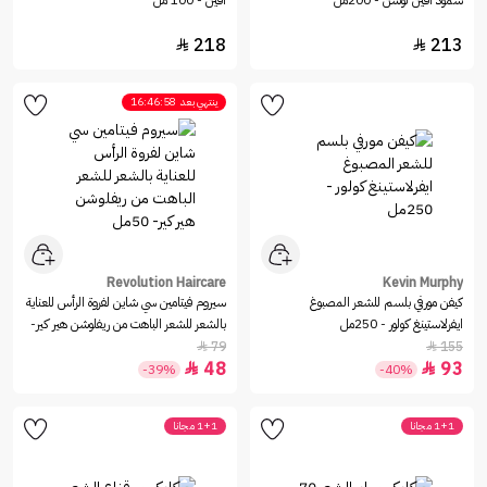
سموذ أقين لوشن - 200مل
اقين - 100 مل
218
213


ينتهي بعد
16:46:58
Revolution Haircare
Kevin Murphy
كيفن مورفي بلسم للشعر المصبوغ
سيروم فيتامين سي شاين لفروة الرأس للعناية
ايفرلاستينغ كولور - 250مل
بالشعر للشعر الباهت من ريفلوشن هير كير-
50مل
79
155


48
93


-39%
-40%
1+1 مجانا
1+1 مجانا