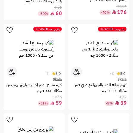
الشعر - 14 أمبولة × 5.5 مل
في 1 من سكالا - 1000 جم
294

86

176

-40%
60

-30%
ينتهي بعد
16:46:58
ينتهي بعد
16:46:58
5.0
5.0
(5)
(5)
Skala
Skala
كريم معالج للشعر بالجابوراندي 2 في 1 من
كريم معالج للشعر إكسبرت بايوتين بومب من
سكالا - 1000 جم
سكالا - 1000 جم
86
62


59
59


-31%
-5%