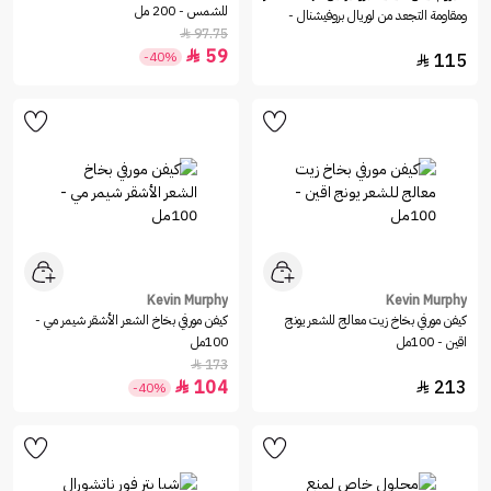
للشمس - 200 مل
ومقاومة التجعد من لوريال بروفيشنال -
97.75

125مل
59

-40%
115

Kevin Murphy
Kevin Murphy
كيفن مورفي بخاخ زيت معالج للشعر يونج
كيفن مورفي بخاخ الشعر الأشقر شيمر مي -
اقين - 100مل
100مل
173

104
213


-40%