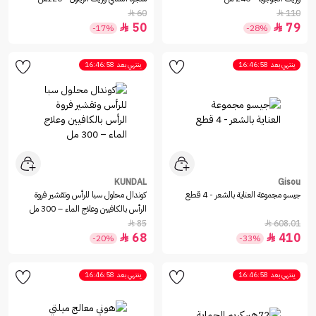
60
110


50
79


-17%
-28%
ينتهي بعد
16:46:58
ينتهي بعد
16:46:58
KUNDAL
Gisou
جيسو مجموعة العناية بالشعر - 4 قطع
كوندال محلول سبا للرأس وتقشير فروة
الرأس بالكافيين وعلاج الماء – 300 مل
85
608.01


68
410


-20%
-33%
ينتهي بعد
16:46:58
ينتهي بعد
16:46:58