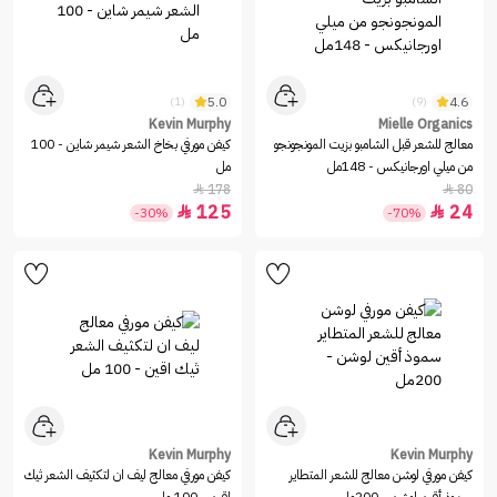
5.0
4.6
(1)
(9)
Kevin Murphy
Mielle Organics
معالج للشعر قبل الشامبو بزيت المونجونجو
كيفن مورفي بخاخ الشعر شيمر شاين - 100
من ميلي اورجانيكس - 148مل
مل
178
80


125
24


-30%
-70%
Kevin Murphy
Kevin Murphy
كيفن مورفي لوشن معالج للشعر المتطاير
كيفن مورفي معالج ليف ان لتكثيف الشعر ثيك