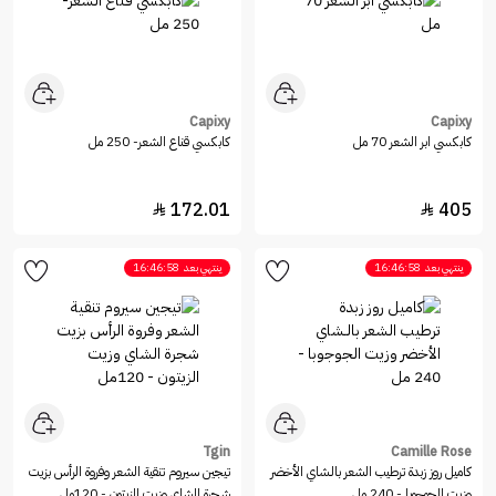
Capixy
Capixy
كابكسي ابر الشعر 70 مل
كابكسي قناع الشعر- 250 مل
172.01
405


ينتهي بعد
16:46:58
ينتهي بعد
16:46:58
Tgin
Camille Rose
كاميل روز زبدة ترطيب الشعر بالـشاي الأخضر
تيجين سيروم تنقية الشعر وفروة الرأس بزيت
وزيت الجوجوبا - 240 مل
شجرة الشاي وزيت الزيتون - 120مل