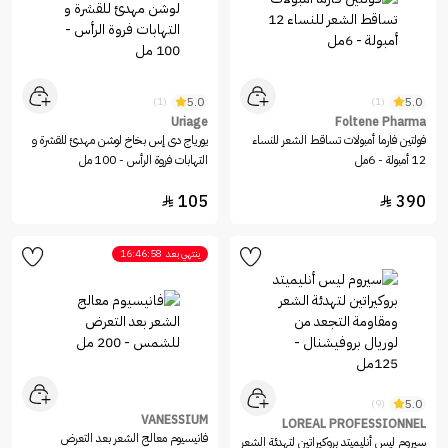
5.0
5.0
(1)
(1)
Uriage
Foltene Pharma
فولتين فارما أمبولات تساقط الشعر للنساء
يورياج دى إس بخاخ لوشن مهدئ للقشرة و
12 أمبولة - 6مل
التهابات فروة الرأس - 100 مل
105
390


ينتهي بعد
16:46:58
5.0
(9)
VANESSIUM
LOREAL PROFESSIONNEL
فانيسيوم معالج الشعر بعد التعرض
سيروم ليس أنليميتد بروكيراتين لتهدئة الشعر