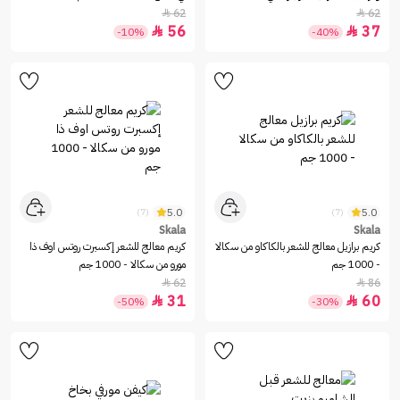
جم
62
62


56
37


-10%
-40%
5.0
5.0
(7)
(7)
Skala
Skala
كريم برازيل معالج للشعر بالكاكاو من سكالا
كريم معالج للشعر إكسبرت روتس اوف ذا
- 1000 جم
مورو من سكالا - 1000 جم
62
86


31
60


-50%
-30%