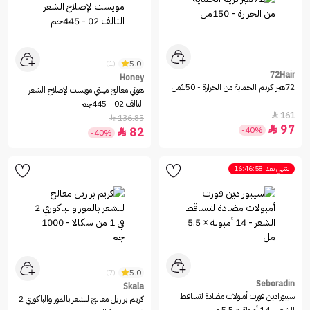
5.0
(1)
72Hair
Honey
72هير كريم الحماية من الحرارة - 150مل
هوني معالج ميلتي مويست لإصلاح الشعر
التالف 02 - 445جم
161

136.85

97

-40%
82

-40%
ينتهي بعد
16:46:58
5.0
(7)
Seboradin
Skala
سيبورادين فورت أمبولات مضادة لتساقط
كريم برازيل معالج للشعر بالموز والباكوري 2