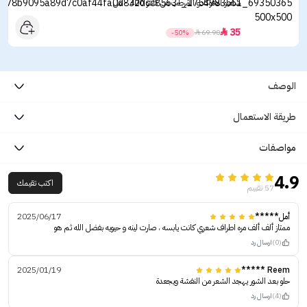
شامبو الافوكادو المرطب من كانتو 400 - مل
35

-50%

69.90
الوصف
طريقة الاستعمال
مواصفات
4.9
اكتب تقيمك
57 تقييم
أمل*****
2025/06/17
ممتاز ألف ألف مره اطراف شعري كانت يابسه ، صارت لينه و حيويه بفضل الله ثم هو
(0)
ارسال رد
2025/01/19
Reem *****
حلو بعد الشور يهجد الشعر من النفشة ويجعدة
(4)
ارسال رد