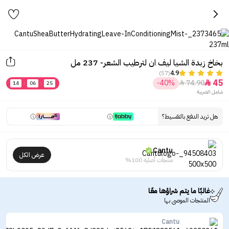
بخاخ زبدة الشيا ليف ان لترطيب الشعر- 237 مل
(57)
4.9
45
-40%
74.90


14
:
06
:
25
شامل الضريبة
هل تريد الدفع بالتقسيط؟
Cantu
عرض الكل
منتجات أصلية 100%
غالبًا ما يتم شراؤها معًا
المنتجات الموصى بها
Cantu