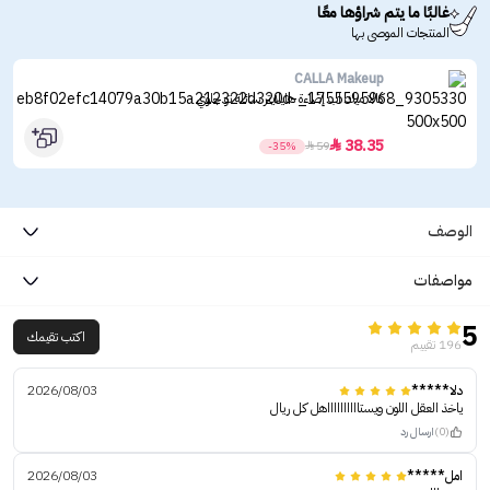
غالبًا ما يتم شراؤها معًا
المنتجات الموصى بها
CALLA Makeup
كالا ميك اب إضاءة هايلايتر سائلة تو جلوي
38.35

-35%

59
الوصف
مواصفات
5
اكتب تقيمك
196 تقييم
دلا*****
2026/08/03
ياخذ العقل اللون ويستااااااااااهل كل ريال
(0)
ارسال رد
امل*****
2026/08/03