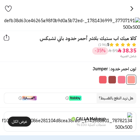
كالا ميك اب ستيك بلاشر أحمر خدود باني تشيكس
(196)
5
38.35
-35%
59


شامل الضريبة
لون احمر خدود: Jumper
هل تريد الدفع بالتقسيط؟
CALLA Makeup
عرض الكل
منتجات أصلية 100%