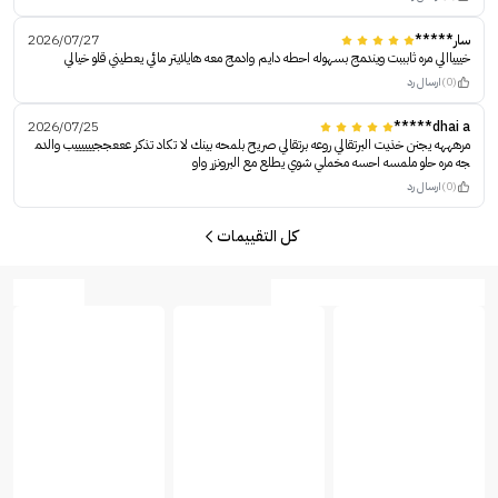
سار*****
2026/07/27
خييياالي مره ثابببت ويندمج بسهوله احطه دايم وادمج معه هايلايتر مائي يعطيني قلو خيالي
(0)
ارسال رد
2026/07/25
dhai a*****
مرهههه يجنن خذيت البرتقالي روعه برتقالي صريح بلمحه بينك لا تكاد تذكر عععججييييييب والدم
جه مره حلو ملمسه احسه مخملي شوي يطلع مع البرونزر واو
(0)
ارسال رد
كل التقييمات