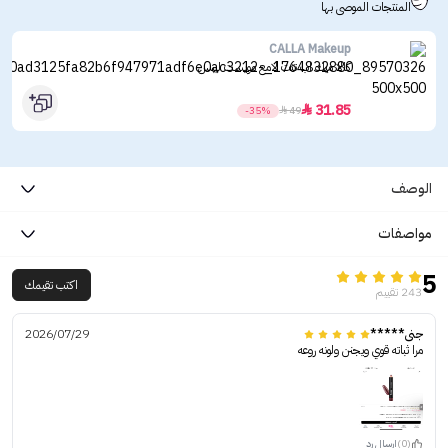
المنتجات الموصى بها
CALLA Makeup
كالا ميك اب تنت لامع مويست ليبس
31.85

-35%

49
الوصف
مواصفات
5
اكتب تقيمك
243 تقييم
جنى*****
2026/07/29
مرا ثباته قوي ويجنن ولونه روعه
(0)
ارسال رد