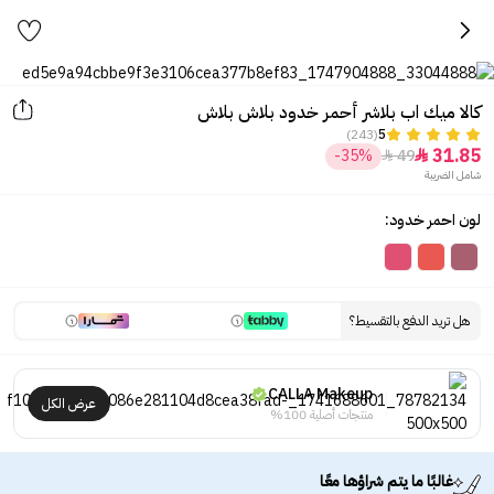
كالا ميك اب بلاشر أحمر خدود بلاش بلاش
(243)
5
31.85
-35%
49


شامل الضريبة
لون احمر خدود:
هل تريد الدفع بالتقسيط؟
CALLA Makeup
عرض الكل
منتجات أصلية 100%
غالبًا ما يتم شراؤها معًا