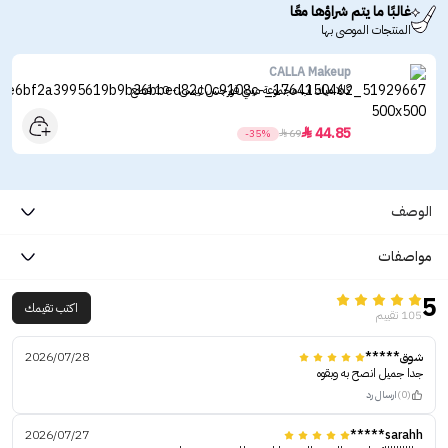
غالبًا ما يتم شراؤها معًا
المنتجات الموصى بها
CALLA Makeup
كالا ميك اب مجموعة ميني قورجس ليبس - 10 قطع
44.85

-35%

69
الوصف
مواصفات
5
اكتب تقيمك
105 تقييم
شوق*****
2026/07/28
جدا جميل انصح به وبقوه
(0)
ارسال رد
2026/07/27
sarahh*****