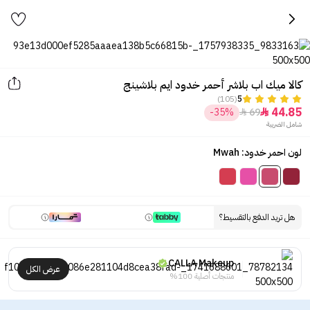
كالا ميك اب بلاشر أحمر خدود ايم بلاشينج
(105)
5
44.85
-35%
69


شامل الضريبة
لون احمر خدود: Mwah
هل تريد الدفع بالتقسيط؟
CALLA Makeup
عرض الكل
منتجات أصلية 100%