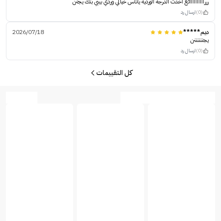
ررراااااااااائع اخدت الدرجه الورديه ياناس خيالي وردي بيبي بنك يجنن
(0)
ارسال رد
ديم*****
2026/07/18
يجننننننن
(0)
ارسال رد
كل التقييمات