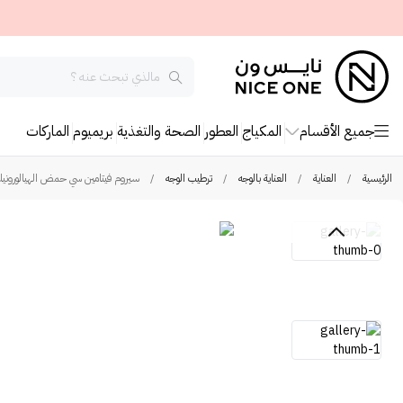
جميع الأقسام
المكياج
العطور
الصحة والتغذية
بريميوم
الماركات
الرئيسية
/
العناية
/
العناية بالوجه
/
ترطيب الوجه
/
سيروم فيتامين سي حمض الهيالورونيك للو