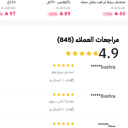
مدغشقر سينتيلا اير-فيت بعامل حماية
بالكولاجين - 70مل
110غ
+30 - 50مل
149.01
237.21
132.25



97
89
40



5%
-62%
-70%
مراجعات العملاء (845)
4.9
bushra*****
احبه متى يرجع يتوفر
مفيد (1)
ارسال رد
Bushra*****
حلو مرااا احلى سيروم
مفيد (0)
ارسال رد
سما*****