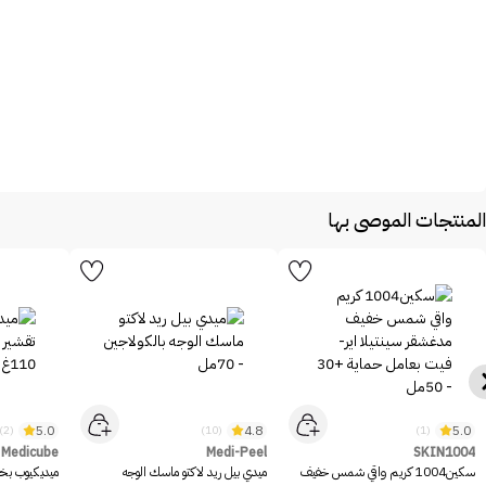
المنتجات الموصى بها
5.0
4.8
5.0
(2)
(10)
(1)
Medicube
Medi-Peel
SKIN1004
سكين1004 كريم واقي شمس خفيف
ميدي بيل ريد لاكتو ماسك الوجه
ميديكيوب بخا