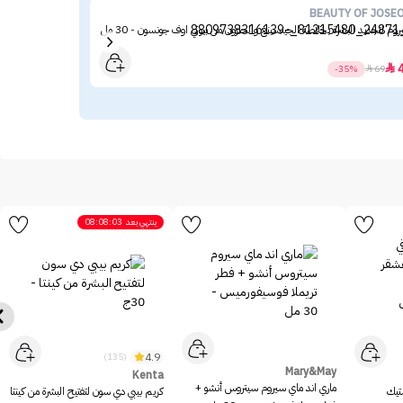
ine
BEAUTY OF JOSE
وم لتجديد البشرة بخلاصة الجينسينغ والحلزون من بيوتي اوف جونسون - 30 مل
ميبل
23

-35%

69
ينتهي بعد
08:08:03
4.9
(135)
Mary&May
Kenta
ماري اند ماي سيروم سيتروس أنشو +
ستيك
كريم بيبي دي سون لتفتيح البشرة من كينتا