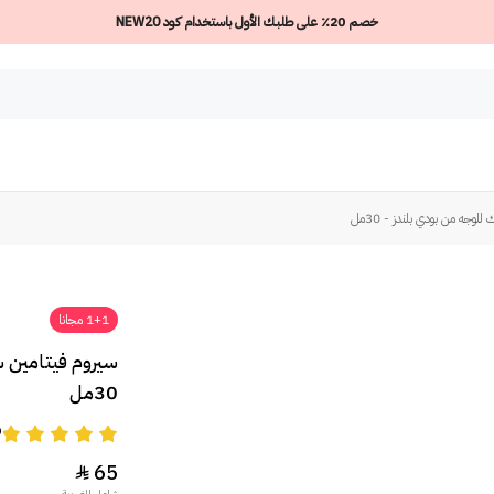
خصم 20٪ على طلبك الأول باستخدام كود NEW20
جه من بودي بلندز - 30مل
1+1 مجانا
سيروم فيتامين س
30مل
9
65

شامل الضريبة