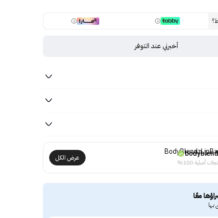
ط؟
أخبرني عند التوفر
bodyblen
عرض الكل
جات أصلية 100%
راؤها معًا
 بها