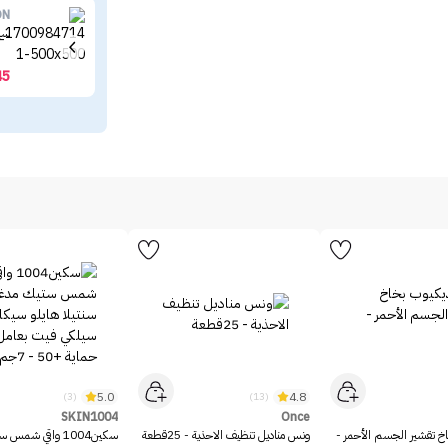
ON
سير
45
5.0
4.8
(3)
(13)
SKIN1004
Once
خ تقشير الجسم الأحمر -
ونس مناديل تنظيف الاحذية - 25قطعة
سكين1004 واقي شمس 