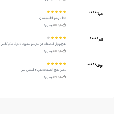
مها*****
هذا ثاني مره اطلبه يجنننن
مفيد (0)
ارسال رد
الم*****
يفتح ويزيل التصبغات عن تجربه والمعروف لايعرف شكراً نايس 
مفيد (3)
ارسال رد
نوف*****
يجننن يفتح التصبغات يبغى له استمرار بس
مفيد (2)
ارسال رد