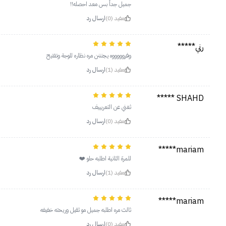
جميل جداً بس معد احصله!!
مفيد (0)
ارسال رد
رني*****
وفروووووه يجنننن مره نظاره للوجة وتفتيح
مفيد (1)
ارسال رد
SHAHD *****
ثغني عن التعريييف
مفيد (0)
ارسال رد
mariam*****
للمرة الثانية اطلبه حلو ❤️
مفيد (1)
ارسال رد
mariam*****
ثالث مره اطلبه جميل مو ثقيل وريحته خفيفه
مفيد (0)
ارسال رد