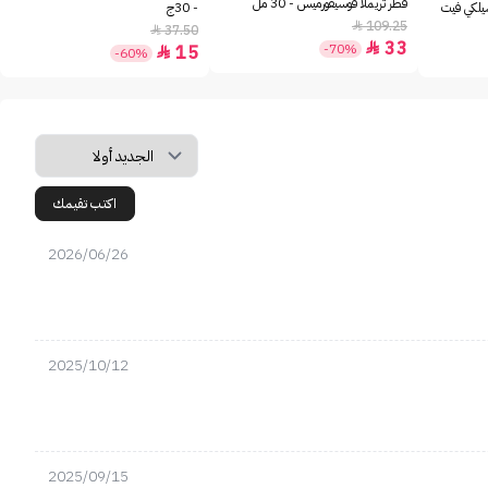
فطر تريملا فوسيفورميس - 30 مل
سيلكي فيت
- 30ج
109.25

37.50

33

-70%
15

-60%
اكتب تقيمك
2026/06/26
2025/10/12
2025/09/15