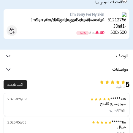
المنتجات الموصى بها
I'm Sorry For My Skin
أمبولة العسل من ايم سوري فور ماي سكن - 30 مل
40

-50%

80
الوصف
مواصفات
5
اكتب تقيمك
2 تقييم
فاط*****
2025/07/09
حلوو و سريع فالدمج
(7)
ارسال رد
منا*****
2025/06/03
خيييال