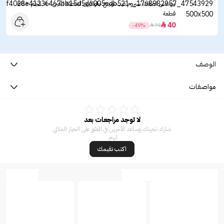
بيوانتس لصقات سيروم ديب تونينج جلوتاثيون لمنطقة العين - 1.4جم × 60
قطعة
40

-49%

79
الوصف
مواصفات
لا توجد مراجعات بعد
شارك تجربتك وساعد الآخرين في العثور على الخيار المثالي
لهم.
اكتب تقيمك