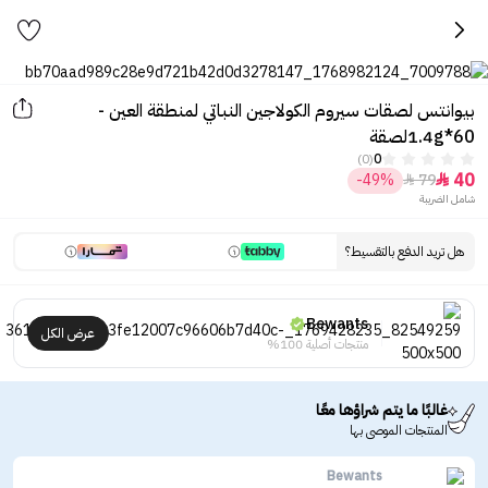
بيوانتس لصقات سيروم الكولاجين النباتي لمنطقة العين -
1.4g*60لصقة
(0)
0
40
-49%
79


شامل الضريبة
هل تريد الدفع بالتقسيط؟
Bewants
عرض الكل
منتجات أصلية 100%
غالبًا ما يتم شراؤها معًا
المنتجات الموصى بها
Bewants