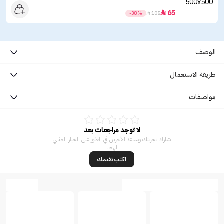
65

-38%

105
الوصف
طريقة الاستعمال
مواصفات
لا توجد مراجعات بعد
شارك تجربتك وساعد الآخرين في العثور على الخيار المثالي
لهم.
اكتب تقيمك