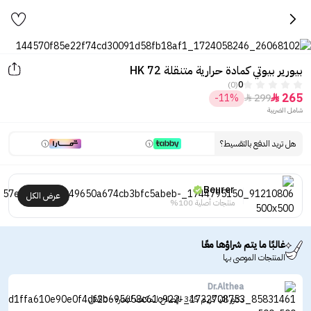
بيورير بيوتي كمادة حرارية متنقلة HK 72
(0)
0
265
-11%
299


شامل الضريبة
هل تريد الدفع بالتقسيط؟
Beurer
عرض الكل
منتجات أصلية 100%
غالبًا ما يتم شراؤها معًا
المنتجات الموصى بها
Dr.Althea
دكتور الثيا كريم 345 للإصلاح المكثف للبشرة - 50مل