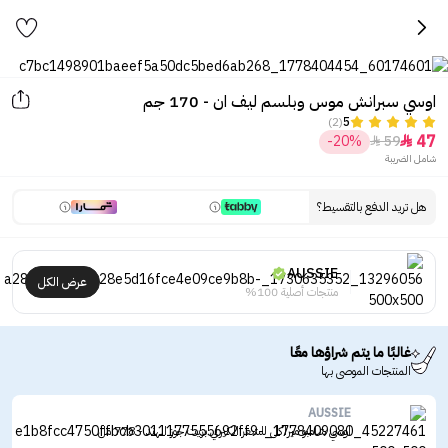
اوسي‏ سبرانش موس وبلسم ليف ان - 170 جم
(2)
5
47
-20%
59


شامل الضريبة
هل تريد الدفع بالتقسيط؟
AUSSIE
عرض الكل
منتجات أصلية 100%
غالبًا ما يتم شراؤها معًا
المنتجات الموصى بها
AUSSIE
اوسي‏ شامبو ميراكل للشعر الكيرلي بزيت جوز الهند - 778 مل