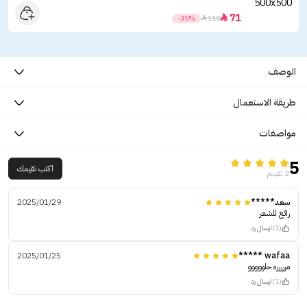
71

-35%

110
الوصف
طريقة الاستعمال
مواصفات
5
اكتب تقيمك
2 تقييم
سعد*****
2025/01/29
رائع للشعر
(1)
ارسال رد
2025/01/25
wafaa *****
مررررره حلووووو
(1)
ارسال رد