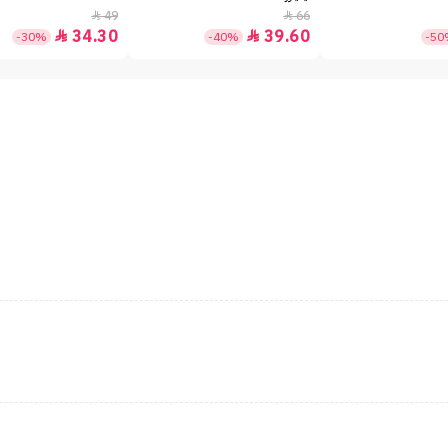
49
66


34.30
39.60


-30%
-40%
-5