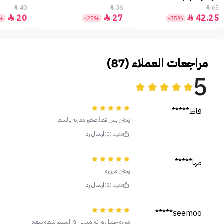
40
36
65



20
27
42.25



0%
-25%
-35%
مراجعات العملاء (87)
5
فاط*****
يجنن بس فعلاً صغير مقارنة بالسعر
مفيد (0)
ارسال رد
مها*****
يجنن مررررره
مفيد (1)
ارسال رد
seemoo*****
مرررره جميل ورائع وسهل في الرسم شعره شعره