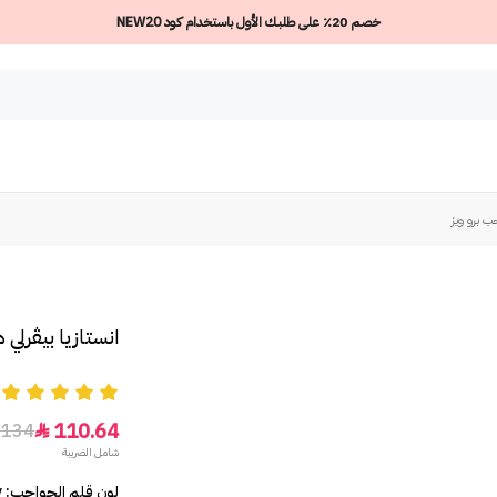
خصم 20٪ على طلبك الأول باستخدام كود NEW20
ب برو ويز
انستازيا بيڤرلي 
5
110.64
134

شامل الضريبة
لون قلم الحواجب: Ebony