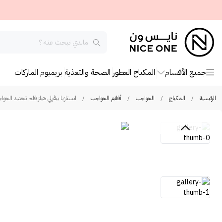
جميع الأقسام
المكياج
العطور
الصحة والتغذية
بريميوم
الماركات
الرئيسية
/
المكياج
/
الحواجب
/
أقلام الحواجب
/
انستازيا بيڤرلي هيلز قلم تحديد الحواج