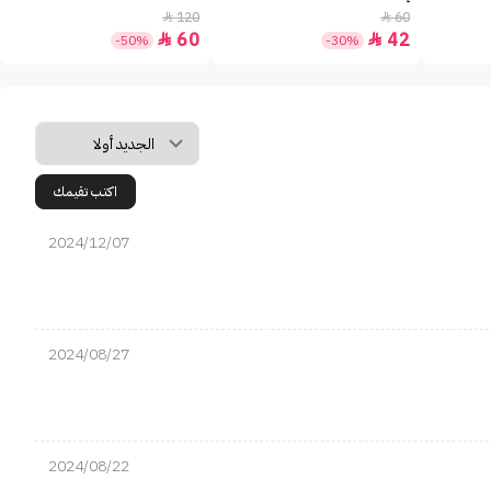
120
60


60
42


-50%
-30%
اكتب تقيمك
2024/12/07
2024/08/27
2024/08/22