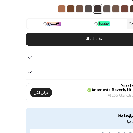
ط؟
أضف للسلة
Anastasia Beverly Hil
عرض الكل
جات أصلية 100%
راؤها معًا
 بها