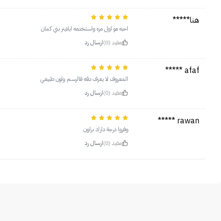
هنا*****
احبه مو اول مره واستخدمه ايلاينر بني كمان
مفيد (0)
ارسال رد
afaf *****
المعروف لا يعرف دقه فالرسم ولون طبيعي
مفيد (0)
ارسال رد
rawan *****
وفروا درجة دارك براون
مفيد (0)
ارسال رد