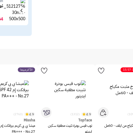
in
أمب
64
15:57:
الأكثر مبيعاً
4.9
4.9
(2763)
(1312)
Missha
Topface
ج من ايلف - 60مل
توب فيس بودرة تثبيت مطفية سكين
ايديتور
PA+++ - No.27