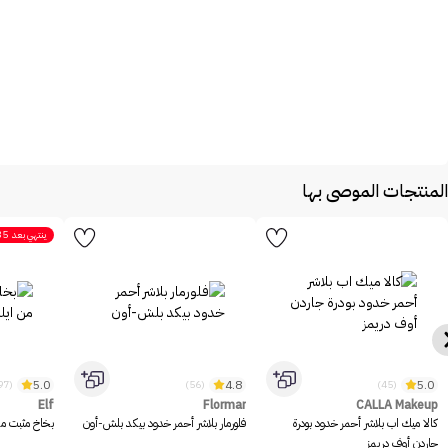
المنتجات الموصى بها
ينتهي بعد
35
5.0
4.8
5.0
(1097)
(56)
(45)
Elf
Flormar
CALLA Makeup
كالا ميك اب بلاشر أحمر خدود بودرة
فلورمار بلاشر أحمر خدود بيكد بلش-أون
بخاخ مثبت مكيا
جاردن أوف دريمز