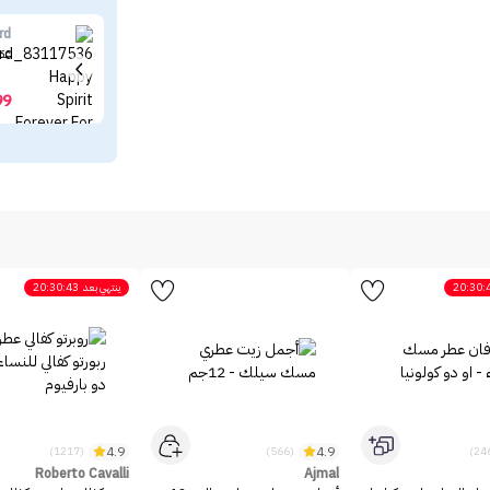
rd
عطر
99
20:30:
ينتهي بعد
20:30:43
4.9
4.9
(1217)
(566)
Roberto Cavalli
Ajmal