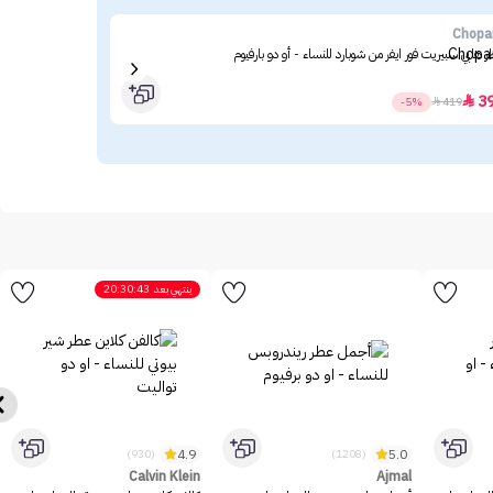
mal
Chopa
 هابي سبيريت فور ايفر من شوبارد للنساء - أو دو بارفيوم
أجمل
05
3

-5%

419
ينتهي بعد
20:30:43
4.9
5.0
(930)
(1208)
Calvin Klein
Ajmal