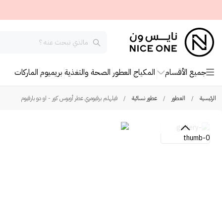
جميع الأقسام
المكياج
العطور
الصحة والتغذية
بريميوم
الماركات
الرئيسية
/
العطور
/
عطور نسائية
/
فيلهلم برفيومري عطر أوبوس كور - او دو بارفيوم