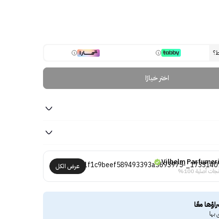
ط؟
اختر خيارًا
Vilhelm Parfumer
عرض الكل
جات أصلية 100%
راؤها معًا
 بها