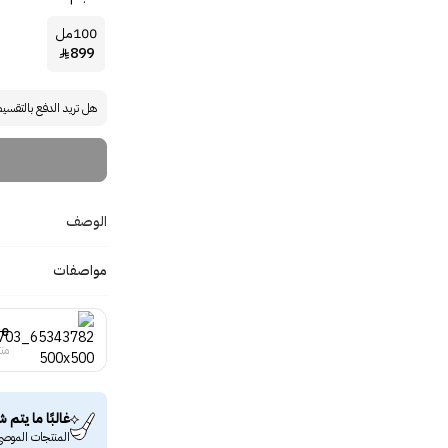
100مل
899

هل تريد الدفع بالتقسي
الوصف
مواصفات
ie
منت
غالبًا ما يتم ش
المنتجات الموصى