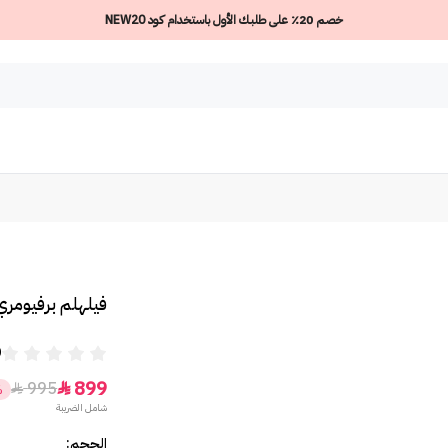
خصم 20٪ على طلبك الأول باستخدام كود NEW20
فيلهلم برفيومري 
0
899
995


%
شامل الضريبة
الحجم: