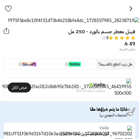
فييل معطر جسم بالورد - 250 مل
(2)
5
49

شامل الضريبة
هل تريد الدفع بالتقسيط؟
Vielle
عرض الكل
منتجات أصلية 100%
غالبًا ما يتم شراؤها معًا
المنتجات الموصى بها
Vielle
فييل معطر جسم ببل جم - 250مل