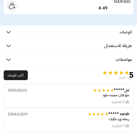
49

الوصف
طريقة الاستعمال
مواصفات
5
اكتب تقيمك
2 تقييم
امل*****
2025/02/21
حلو فنان حجمه حلوه
(0)
ارسال رد
2024/10/29
sarah *****
ريحته ورد طايف
(3)
ارسال رد