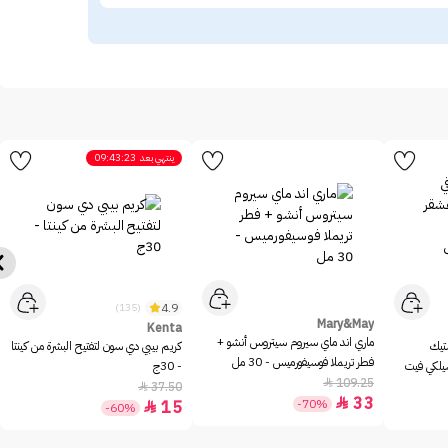
ينتهي بعد
09:43:23
4.9
(135)
Mary&May
Kenta
ماري اند ماي سيروم سيتروس أنشو +
ستيك
كريم بيبي دي سون لتفتيح البشرة من كينتا
فطر تريملا فوسيفورميس - 30 مل
سيلكي فيت
- 30ج
109.25

37.50

33

-70%
15

-60%