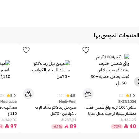
المنتجات الموصى بها
5.0
4.8
5.0
(2)
(10)
(1)
Medicube
Medi-Peel
SKIN1004
سكين1004 كريم واقي شمس خفيف
ميدي بيل ريد لاكتو ماسك الوجه
ميديكيوب بخا
مدغشقر سينتيلا اير-فيت بعامل حماية
بالكولاجين - 70مل
110غ
+30 - 50مل
149.01
237.21
132.25



97
89
40



5%
-62%
-70%