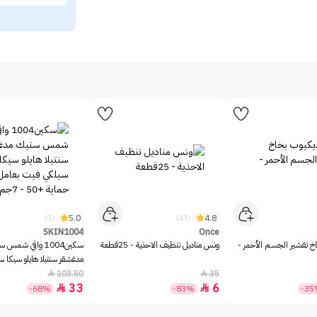
5.0
4.8
(3)
(13)
SKIN1004
Once
خ تقشير الجسم الأحمر -
ونس مناديل تنظيف الاحذية - 25قطعة
سكين1004 واقي شمس 
مدغشقر سنتيلا هايلو سيكا 
بعامل حماية +50 - 7جم
103.50
35


33
6


-68%
-83%
-3