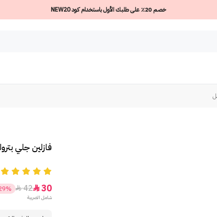
خصم 20٪ على طلبك الأول باستخدام كود NEW20
فازلين جلي بتروليوم
5
30
42


29%
شامل الضريبة