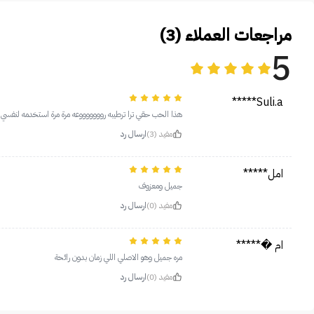
مراجعات العملاء (3)
5
Suli.a*****
هذا الحب حقي ترا ترطيبه روووووووعه مرة مرة استخدمه لنف
مفيد (3)
ارسال رد
امل*****
جميل ومعزوف
مفيد (0)
ارسال رد
ام �*****
مره جميل وهو الاصلي اللي زمان بدون رائحة
مفيد (0)
ارسال رد