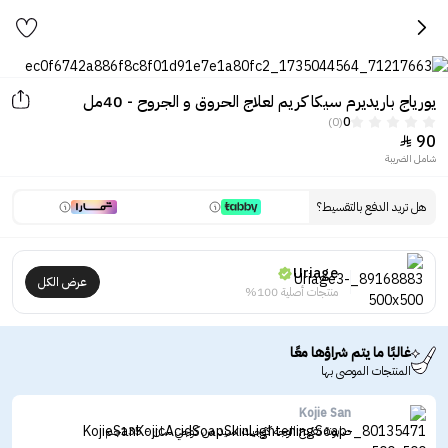
يورياج باريديرم سيكا كريم لعلاج الحروق و الجروح - 40مل
(0)
0
90

شامل الضريبة
هل تريد الدفع بالتقسيط؟
Uriage
عرض الكل
منتجات أصلية 100%
غالبًا ما يتم شراؤها معًا
المنتجات الموصى بها
Kojie San
صابونة تفتيح الوجه كوجيك اسيد من كوجي سان - 135جم