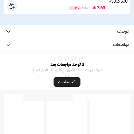
7.63

-53%

16.10
الوصف
مواصفات
لا توجد مراجعات بعد
شارك تجربتك وساعد الآخرين في العثور على الخيار المثالي
لهم.
اكتب تقيمك