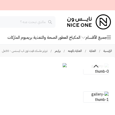
جميع الأقسام
المكياج
العطور
الصحة والتغذية
بريميوم
الماركات
الرئيسية
/
العناية
/
العناية بالوجه
/
برايمر
/
تيرتير ماسك فيت تون اب ايسنس - 30مل