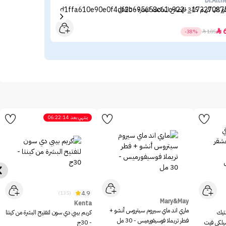
ris
Dr.Alth
ثيا كريم 345 للإصلاح المكثف للبشرة - 50مل
لوري
.80

-38%

105
ينتهي بعد
06:22:14
4.9
(135)
Mary&May
Kenta
ماري اند ماي سيروم سيتروس أنشو +
ستيك
كريم بيبي دي سون لتفتيح البشرة من كينتا
فطر تريملا فوسيفورميس - 30 مل
سيلكي فيت
- 30ج