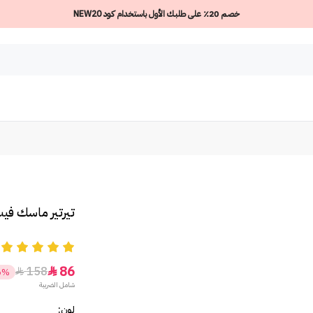
خصم 20٪ على طلبك الأول باستخدام كود NEW20
تيرتير ماسك فيت 
5
86
158


6%
شامل الضريبة
لون: