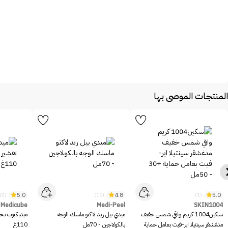
المنتجات الموصى بها
5.0
4.8
5.0
(2)
(10)
(1)
Medicube
Medi-Peel
SKIN1004
سكين1004 كريم واقي شمس خفيف
ميدي بيل ريد لاكتو ماسك الوجه
ميديكيوب بخا
مدغشقر سينتيلا اير-فيت بعامل حماية
بالكولاجين - 70مل
110غ