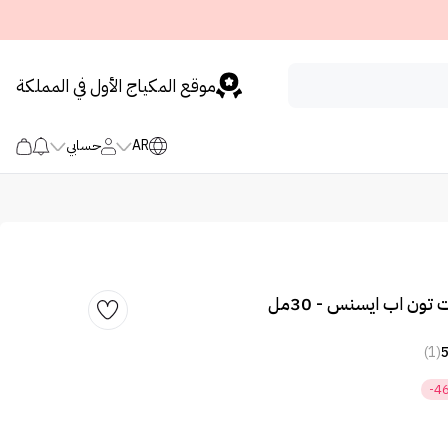
موقع المكياج الأول في المملكة
AR
حسابي
تون اب ايسنس - 30مل
(1)
-4