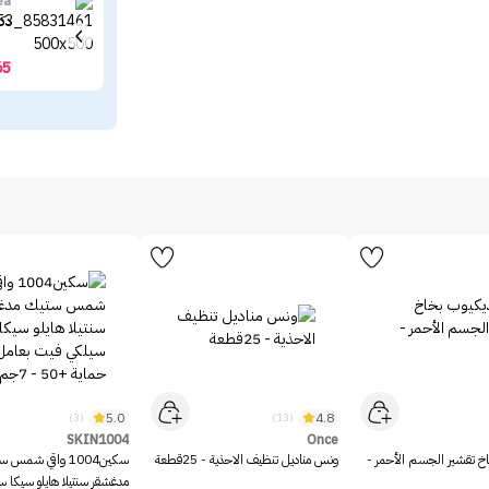
ea
دكتور ال
65
5.0
4.8
(3)
(13)
SKIN1004
Once
خ تقشير الجسم الأحمر -
ونس مناديل تنظيف الاحذية - 25قطعة
سكين1004 واقي شمس 
مدغشقر سنتيلا هايلو سيكا 