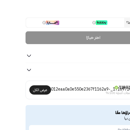
ط؟
اختر خيارًا
TIRT
عرض الكل
جات أصلية 100%
راؤها معًا
 بها