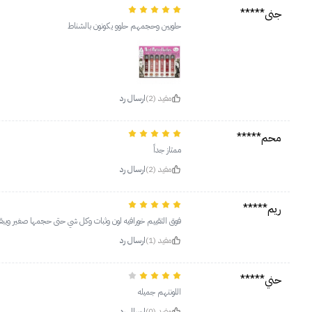
جنى*****
حلويين وحجمهم حلوو يكونون بالشناط
مفيد (2)
ارسال رد
محم*****
ممتاز جداً
مفيد (2)
ارسال رد
ريم*****
فوق التقييم خورافيه لون وثبات وكل شي حتى حجمها صغير ويبقى
مفيد (1)
ارسال رد
حني*****
اللوننهم جميله
مفيد (0)
ارسال رد