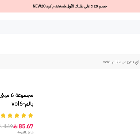
خصم 20٪ على طلبك الأول باستخدام كود NEW20
مجموعة
بالم-vol6
9
85.67
149


شامل الضريبة