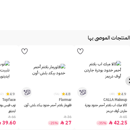
المنتجات الموصى بها
4.9
4.8
4.9
(1312)
(56)
(48)
Topface
Flormar
CALLA Makeup
كالا ميك اب بلاشر أحمر خدود بودرة
فلورمار بلاشر أحمر خدود بيكد بلش-أون
توب فيس بود
جاردن أوف دريمز
ايديتور
66
36
65



39.60
27
42.25



-25%
-35%