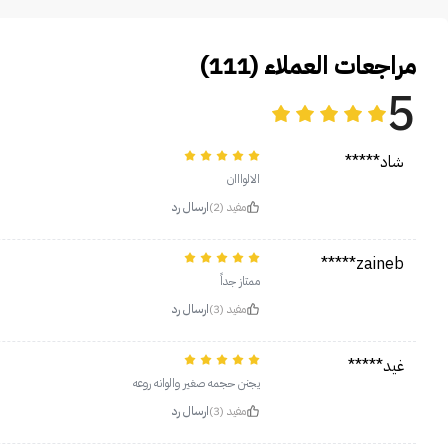
مراجعات العملاء (111)
5
شاد*****
الالوااان
مفيد (2)
ارسال رد
zaineb*****
ممتاز جداً
مفيد (3)
ارسال رد
غيد*****
يجنن حجمه صغير والوانه روعه
مفيد (3)
ارسال رد