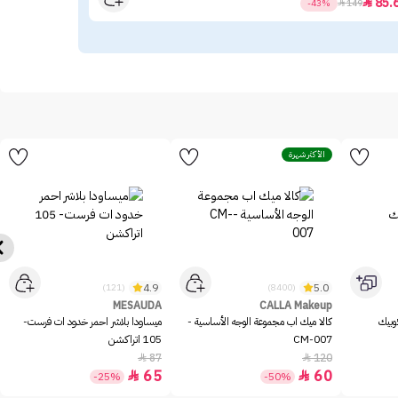
.60
85.

-43%

149
الأكثر شهرة
4.9
5.0
(121)
(8400)
MESAUDA
CALLA Makeup
وبيك
كالا ميك اب مجموعة الوجه الأساسية -
ميساودا بلاشر احمر خدود ات فرست-
CM-007
105 اتراكشن
87
120


65
60


-25%
-50%