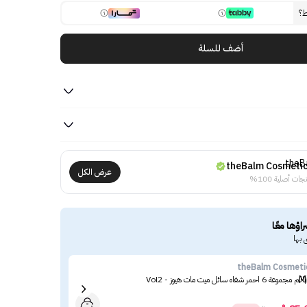
ط؟
أضف للسلة
theBalm Cosmeti
عرض الكل
جات أصلية 100%
راؤها معًا
 بها
ace
theBalm Cosmeti
مجموعة 6 احمر شفاه سائل ميت مات هيوز - Vol2
توب 