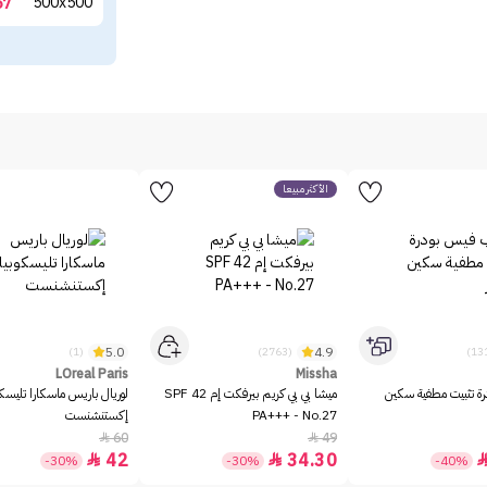
67
الأكثر مبيعاً
5.0
4.9
(1)
(2763)
LOreal Paris
Missha
رة تثبيت مطفية سكين
ميشا بي بي كريم بيرفكت إم SPF 42
لوريال باريس ماسكارا تليسك
PA+++ - No.27
إكستنشنست
60
49


42
34.30


-30%
-30%
-40%