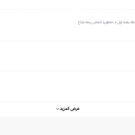
ه رهيبه اول م تحطونها انتعاش ريحه نعناع
عرض المزيد