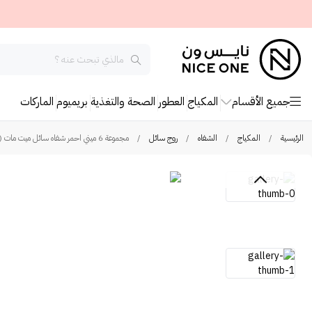
جميع الأقسام
المكياج
العطور
الصحة والتغذية
بريميوم
الماركات
الرئيسية
/
المكياج
/
الشفاه
/
روج سائل
/
مجموعة 6 ميني احمر شفاه سائل ميت مات ( اي ) هيوز من ذا بالم-vol6