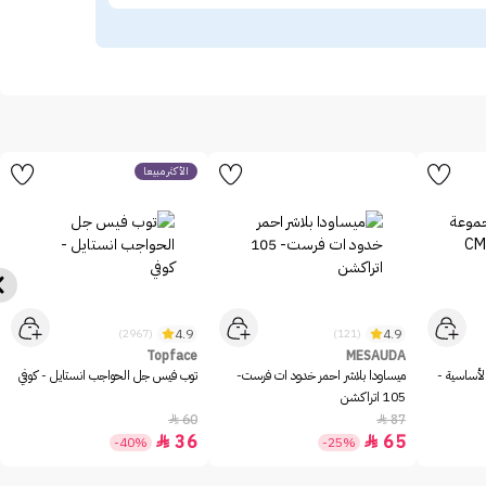
الأكثر مبيعاً
4.9
4.9
(2967)
(121)
Topface
MESAUDA
كالا ميك اب مجموعة الوجه الأساسية -
ميساودا بلاشر احمر خدود ات فرست-
توب فيس جل الحواجب انستايل - كوفي
105 اتراكشن
60
87


36
65


-40%
-25%