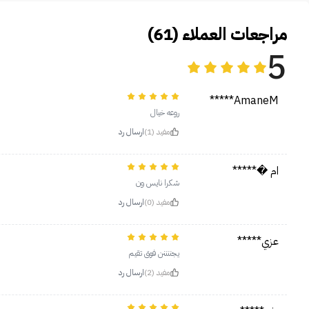
مراجعات العملاء (61)
5
AmaneM*****
روعه خيال
مفيد (1)
ارسال رد
ام �*****
شكرا نايس ون
مفيد (0)
ارسال رد
عزي*****
يجننننن فوق تقيم
مفيد (2)
ارسال رد