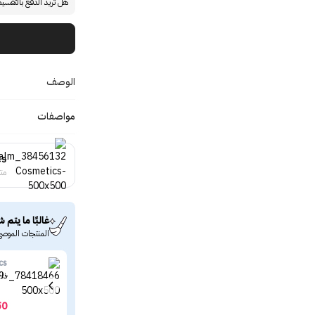
هل تريد الدفع بالتقسي
الوصف
مواصفات
cs
منت
غالبًا ما يتم ش
المنتجات الموصى
cs
ذا 
50