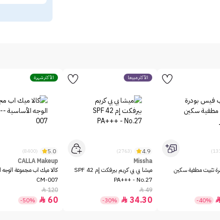
الأكثر مبيعاً
الأكثر شهرة
5.0
4.9
(8400)
(2763)
CALLA Makeup
Missha
رة تثبيت مطفية سكين
ميشا بي بي كريم بيرفكت إم SPF 42
CM-007
PA+++ - No.27
120
49


60
34.30


-50%
-30%
-40%