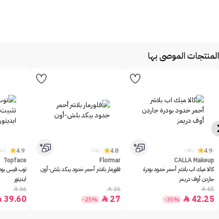
المنتجات الموصى بها
4.9
4.8
4.9
(1312)
(56)
(48)
Topface
Flormar
CALLA Makeup
كالا ميك اب بلاشر أحمر خدود بودرة
فلورمار بلاشر أحمر خدود بيكد بلش-أون
توب فيس بود
جاردن أوف دريمز
ايديتور
66
36
65



39.60
27
42.25



-25%
-35%