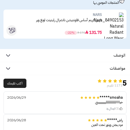
المنتجات الموصى بها
NARS
نارس كريم أساس فاونديشن ناتشرال رايدينت لونغ وير
131.75

-22%

170
الوصف
مواصفات
5
اكتب تقيمك
1173 تقييم
2026/06/29
smoaha*****
خيااااللللللللللللييييييييييي
(1)
ارسال رد
راش*****
2026/06/28
مره يجنن وينور تحت العين