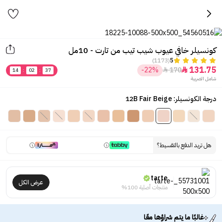
كونسيلر خافي عيوب شيب تيب من تارت - 10مل
(1173)
5
131.75
-22%
170


14
:
02
:
37
شامل الضريبة
درجة الكونسيلر: 12B Fair Beige
هل تريد الدفع بالتقسيط؟
tarte
عرض الكل
منتجات أصلية 100%
غالبًا ما يتم شراؤها معًا